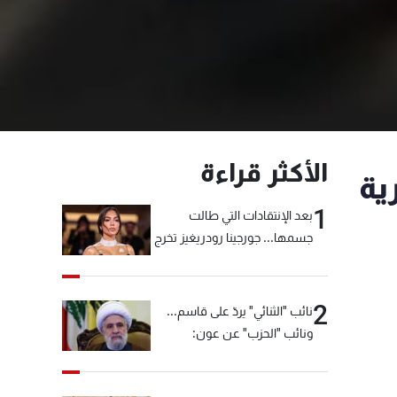
الأكثر قراءة
ية
1
بعد الإنتقادات التي طالت
جسمها... جورجينا رودريغيز تخرج
عن صمتها
2
نائب "الثنائي" يردّ على قاسم...
ونائب "الحزب" عن عون:
"انشالله خير"