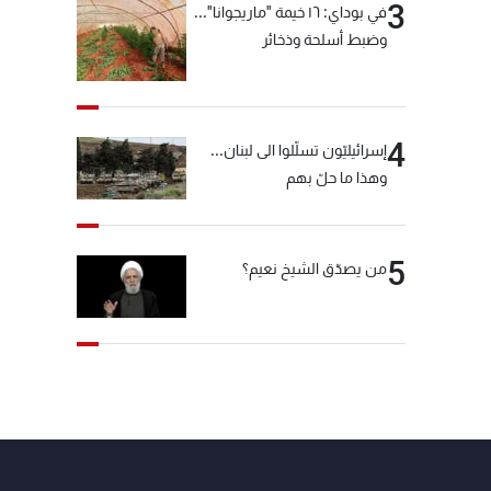
3
في بوداي: ١٦ خيمة "ماريجوانا"...
وضبط أسلحة وذخائر
4
إسرائيليّون تسلّلوا الى لبنان...
وهذا ما حلّ بهم
5
من يصدّق الشيخ نعيم؟