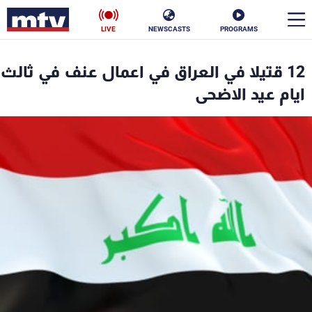
LIVE
NEWSCASTS
PROGRAMS
en
12 قتيلا في العراق في اعمال عنف في ثالث
الأخبار
ايام عيد الاضحى
سياسة
ناس
إقتصاد
فن
منوعات
رياضة
كأس العالم
البرامج
جدول البرامج