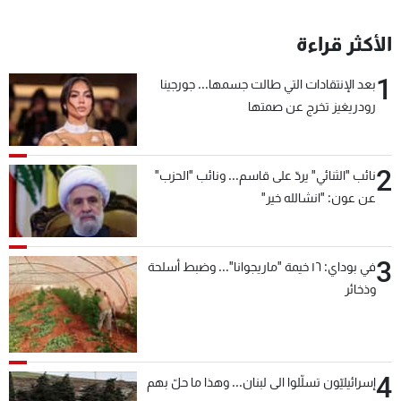
الأكثر قراءة
1
بعد الإنتقادات التي طالت جسمها... جورجينا
رودريغيز تخرج عن صمتها
2
نائب "الثنائي" يردّ على قاسم... ونائب "الحزب"
عن عون: "انشالله خير"
3
في بوداي: ١٦ خيمة "ماريجوانا"... وضبط أسلحة
وذخائر
4
إسرائيليّون تسلّلوا الى لبنان... وهذا ما حلّ بهم