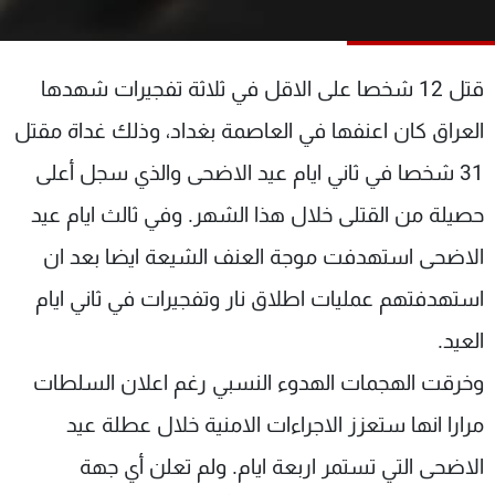
شاهد البرامج
الترددات
قتل 12 شخصا على الاقل في ثلاثة تفجيرات شهدها
عن MTV
وظائف
العراق كان اعنفها في العاصمة بغداد، وذلك غداة مقتل
الإنـتـاج
تواصل معنا
31 شخصا في ثاني ايام عيد الاضحى والذي سجل أعلى
لاعلاناتكم
شروط الإسـتخدام
سياسة الخصوصية
حصيلة من القتلى خلال هذا الشهر. وفي ثالث ايام عيد
الاضحى استهدفت موجة العنف الشيعة ايضا بعد ان
استهدفتهم عمليات اطلاق نار وتفجيرات في ثاني ايام
العيد.
وخرقت الهجمات الهدوء النسبي رغم اعلان السلطات
مرارا انها ستعزز الاجراءات الامنية خلال عطلة عيد
الاضحى التي تستمر اربعة ايام. ولم تعلن أي جهة