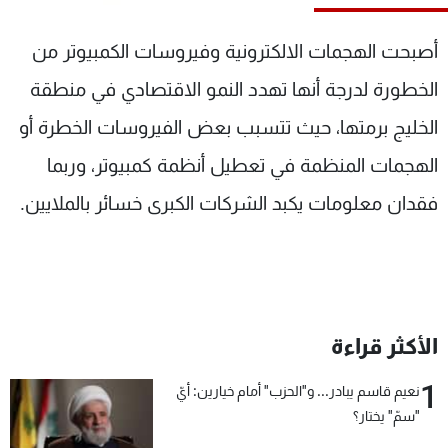
شاهد البرامج
الترددات
أصبحت الهجمات الالكترونية وفيروسات الكمبيوتر من
الخطورة لدرجة أنها تهدد النمو الاقتصادي في منطقة
عن MTV
وظائف
الخليج برمتها، حيث تتسبب بعض الفيروسات الخطرة أو
الإنـتـاج
تواصل معنا
لاعلاناتكم
شروط الإسـتخدام
الهجمات المنظمة في تعطيل أنظمة كمبيوتر، وربما
سياسة الخصوصية
فقدان معلومات يكبد الشركات الكبرى خسائر بالملايين.
الأكثر قراءة
1
نعيم قاسم يبادر... و"الحزب" أمام خيارين: أيّ
"سمّ" يختار؟