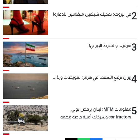
2
في بيروت: تفكيك شبكتين منظّمتين للدعارة!
3
هرمز... والشرط الإيراني!
4
إيران ترفع السقف في هرمز: تعويضات وإلّا...
5
معلومات MFM: لبنان يرفض تولي
contractors وشركات أمنية خاصة مهمة
التحقق من نزع سلاح "حزب الله"