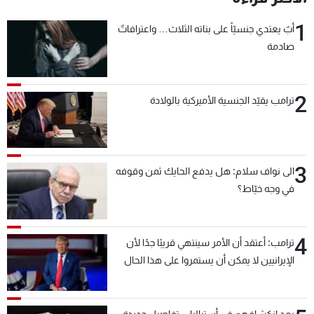
شاهد البرامج
1
أبٌ يعتدي جنسيّاً على بناته الثلاث… واعترافاتٌ
الترددات
صادمة
عن MTV
وظائف
الإنـتـاج
تواصل معنا
2
ترامب يقيّد الجنسية الأميركية بالولادة
لاعلاناتكم
شروط الإسـتخدام
سياسة الخصوصية
3
الى نواف سلام: هل يدفع الحايك ثمن وقوفه
في وجه خيّاط؟
4
ترامب: أعتقد أن الأمر سينتهي قريبًا جدًا لأن
الإيرانيين لا يمكن أن يستمروا على هذا الحال
بعد انكشافهم في أستراليا... تفاصيل جديدة