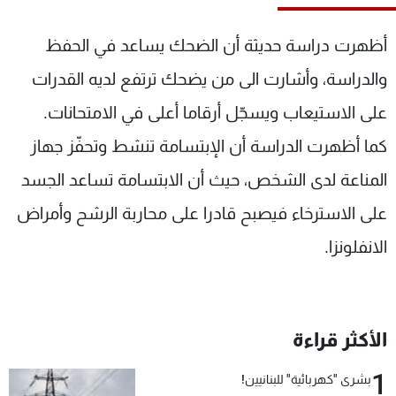
شاهد البرامج
الترددات
أظهرت دراسة حديثة أن الضحك يساعد في الحفظ
والدراسة، وأشارت الى من يضحك ترتفع لديه القدرات
عن MTV
وظائف
على الاستيعاب ويسجّل أرقاما أعلى في الامتحانات.
الإنـتـاج
تواصل معنا
لاعلاناتكم
شروط الإسـتخدام
كما أظهرت الدراسة أن الإبتسامة تنشط وتحفّز جهاز
سياسة الخصوصية
المناعة لدى الشخص، حيث أن الابتسامة تساعد الجسد
على الاسترخاء فيصبح قادرا على محاربة الرشح وأمراض
الانفلونزا.
الأكثر قراءة
1
بشرى "كهربائية" للبنانيين!