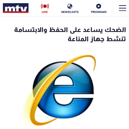
LIVE
NEWSCASTS
PROGRAMS
en
الضحك يساعد على الحفظ والابتسامة
الأخبار
تنشط جهاز المناعة
سياسة
ناس
إقتصاد
فن
منوعات
رياضة
كأس العالم
البرامج
جدول البرامج