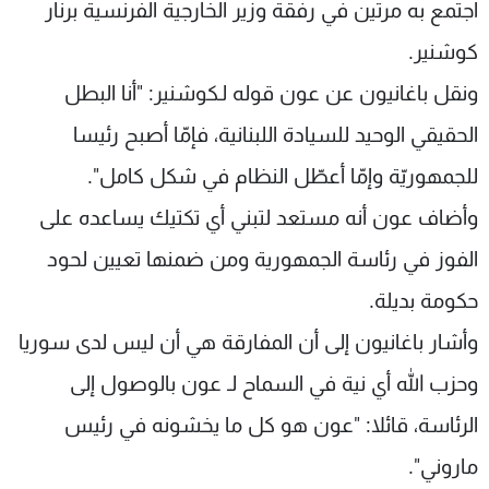
اجتمع به مرتين في رفقة وزير الخارجية الفرنسية برنار
شاهد البرامج
كوشنير.
الترددات
ونقل باغانيون عن عون قوله لـكوشنير: "أنا البطل
عن MTV
وظائف
الحقيقي الوحيد للسيادة اللبنانية، فإمّا أصبح رئيسا
الإنـتـاج
تواصل معنا
لاعلاناتكم
شروط الإسـتخدام
للجمهوريّة وإمّا أعطّل النظام في شكل كامل".
سياسة الخصوصية
وأضاف عون أنه مستعد لتبني أي تكتيك يساعده على
الفوز في رئاسة الجمهورية ومن ضمنها تعيين لحود
حكومة بديلة.
وأشار باغانيون إلى أن المفارقة هي أن ليس لدى سوريا
وحزب الله أي نية في السماح لـ عون بالوصول إلى
الرئاسة، قائلا: "عون هو كل ما يخشونه في رئيس
ماروني".