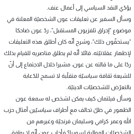
يؤدّي النقد السياسي إلى أعمال عنف.
وسأل السفير عن تعليقات عون الشخصيّة المعلنة في
موضوع "إحراق تلفزيون المستقبل"، ردّ عون ضاحكا
"يستحقّون ذلك"، وشرح أنّه كان أطلق هذه التعليقات
لإظهار عقلانيّته، قائلا أنّه لم يطلق مناصريه للقيام بذلك
ردّا على ما قالته عن عون، مشيرا خلال الاجتماع إلى أنّ
للشيعة ثقافة سياسيّة متقلّبة لا تسمح للدّعابة
بالتعرّض للشخصيّات الدينيّة.
وسأل فيلتمان كيف يمكن لشخص له سمعة عون
الظهور في ظلّ تحالف مع أطراف سياسيّين أمثال حزب
الله وعمر كرامي وسليمان فرنجيّة وغيرهم من
الشخصيّات الموالية لسوريا؟ فأجاب عون أنّه لا يوافق