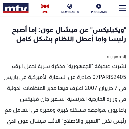
LIVE
NEWSCASTS
PROGRAMS
en
"ويكيليكس" عن ميشال عون: إما أصبح
الأخبار
رئيسا وإما أعطل النظام بشكل كامل
سياسة
ناس
الجمهورية
نشرت صحيفة "الجمهورية" مذكرة سرية تحمل الرقم
إقتصاد
فن
07PARIS2405 صادرة عن السفارة الأميركية في باريس
منوعات
رياضة
في 7 حزيران 2007 اعترف فيها مدير المنظمات الدولية
كأس العالم
في وزارة الخارجية الفرنسية السفير جان فيليكس
باغانيون بمواجهة مشكلة كبيرة ومحيرة في التعامل مع
البرامج
رئيس تكتل "التغيير والاصلاح" النائب ميشال عون الذي
جدول البرامج