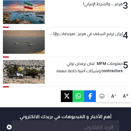
3
هرمز... والشرط الإيراني!
4
إيران ترفع السقف في هرمز: تعويضات وإلّا...
5
معلومات MFM: لبنان يرفض تولي
contractors وشركات أمنية خاصة مهمة
التحقق من نزع سلاح "حزب الله"
-
+
A
A
أهم الأخبار و الفيديوهات في بريدك الالكتروني