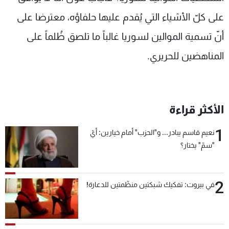
على كلّ الأشياء التي يُقدم عليها حلفاؤه، معترضا على
أنّ تسمية الموالين لسوريا غالباً ما تلصق ظُلماً على
المناهضين للحريري.
الأكثر قراءة
1
نعيم قاسم يبادر... و"الحزب" أمام خيارين: أيّ
"سمّ" يختار؟
2
في بيروت: تفكيك شبكتين منظّمتين للدعارة!