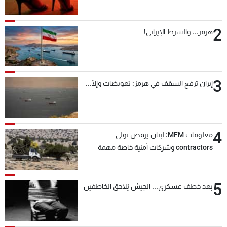
2
هرمز... والشرط الإيراني!
3
إيران ترفع السقف في هرمز: تعويضات وإلّا...
4
معلومات MFM: لبنان يرفض تولي
contractors وشركات أمنية خاصة مهمة
التحقق من نزع سلاح "حزب الله"
5
بعد خطف عسكري... الجيش يُلاحق الخاطفين