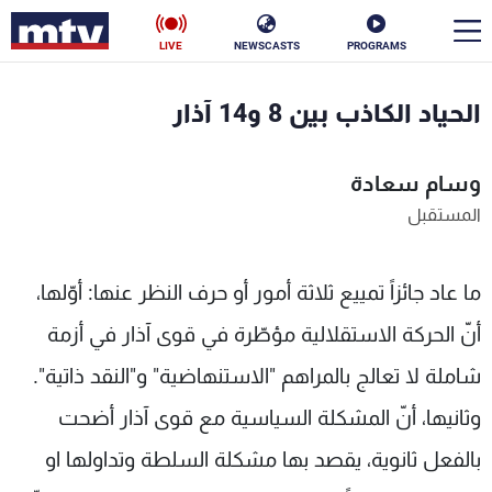
LIVE
NEWSCASTS
PROGRAMS
en
الحياد الكاذب بين 8 و14 آذار
الأخبار
وسام سعادة
سياسة
ناس
المستقبل
إقتصاد
فن
ما عاد جائزاً تمييع ثلاثة أمور أو حرف النظر عنها: أوّلها،
منوعات
رياضة
أنّ الحركة الاستقلالية مؤطّرة في قوى آذار في أزمة
كأس العالم
شاملة لا تعالج بالمراهم "الاستنهاضية" و"النقد ذاتية".
وثانيها، أنّ المشكلة السياسية مع قوى آذار أضحت
البرامج
بالفعل ثانوية، يقصد بها مشكلة السلطة وتداولها او
جدول البرامج