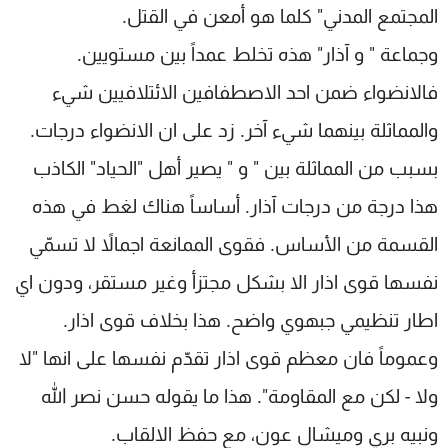
المجتمع المدني" كلما هو أمعن في القتل.
وجماعة " و آذار" هذه تخلط عمداً بين مستويين.
فالانضواء ضمن احد الاصطفافين الائتلافيين شيء
والمماثلة بينهما شيء آخر. زد على ان الانضواء درجات.
بسبب من المماثلة بين " و " يصير أهل "الحياد" الكاذب
هذا درجة من درجات آذار. أساساً هناك لغط في هذه
القسمة من الأساس. فقوى الممانعة اجمالاً لا تسمّي
نفسها قوى اذار الا بشكل مجتزأ وغير مستقر، ودون اي
اطار تنظيمي جبهوي واضح. هذا بخلاف قوى اذار.
وعموماً فان معظم قوى اذار تقدّم نفسها على انها "لا
ولا - لكن مع المقاومة". هذا ما يقوله حسن نصر الله
ونبيه بري وميشال عون، مع حفظ الالقاب.