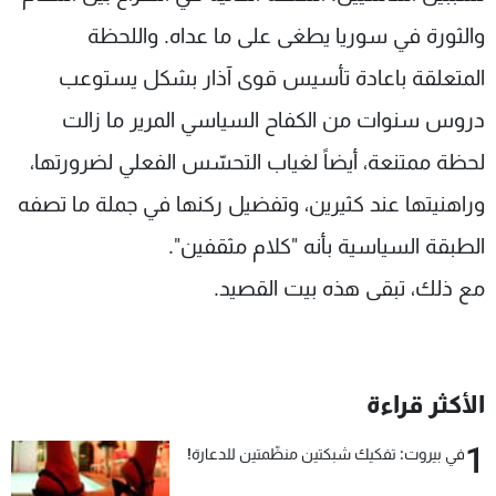
والثورة في سوريا يطغى على ما عداه. واللحظة
المتعلقة باعادة تأسيس قوى آذار بشكل يستوعب
دروس سنوات من الكفاح السياسي المرير ما زالت
لحظة ممتنعة، أيضاً لغياب التحسّس الفعلي لضرورتها،
وراهنيتها عند كثيرين، وتفضيل ركنها في جملة ما تصفه
الطبقة السياسية بأنه "كلام مثقفين".
مع ذلك، تبقى هذه بيت القصيد.
الأكثر قراءة
1
في بيروت: تفكيك شبكتين منظّمتين للدعارة!