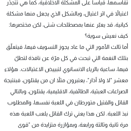
تقاسمها، قياساً على المشكلة الاخلاقية، كما هي تتجذّر
شاهد البرامج
اغتيالاً في اثر اغتيال، وبالشكل الذي يجعل منها مشكلة
الترددات
كيانية، قد يعبّر عنها بمصطلحات شتى، لكن مختصرها:
عن MTV
وظائف
كيف نعيش سوية؟
الإنـتـاج
تواصل معنا
لاعلاناتكم
شروط الإسـتخدام
أما ثالث الأمور التي ما عاد يجوز التسويف فيها، فيتعلّق
سياسة الخصوصية
بتلك النغمة التي تبحث في كل مرّة عن نافذة لتطلّ
فيها، ساعية بالرياء الانسانوي لتبييض الاغتيالات. هؤلاء
معشر "لا ولا آذار"، يعتبرون مثلاً ان من يقتلون، فبنتيجة
الصراعات العبثية، الطائفية، الاقليمية، يقتلون، وبالتالي
القاتل والقتيل متورطان في اللعبة نفسها، والمطلوب
نبذ اللعبة. لكن هذا يعني ترك القاتل يلعب اللعبة هذه
مرة ثانية وثالثة ورابعة، وبمؤازرة متزايدة من "قوى