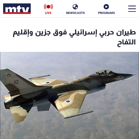
LIVE
NEWSCASTS
PROGRAMS
en
طيران حربي إسرائيلي فوق جزين وإقليم
الأخبار
التفاح
سياسة
ناس
إقتصاد
فن
منوعات
رياضة
كأس العالم
البرامج
جدول البرامج