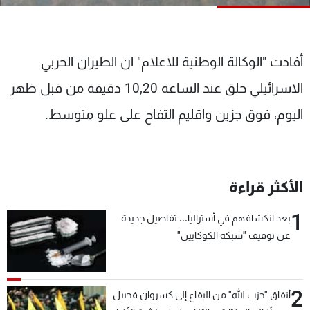
شاهد البرامج
الترددات
أفادت "الوكالة الوطنية للاعلام" ان الطيران الحربي
عن MTV
وظائف
الاسرائيلي حلق عند الساعة 10,20 دقيقة من قبل ظهر
الإنـتـاج
تواصل معنا
لاعلاناتكم
شروط الإسـتخدام
اليوم، فوق جزين واقليم التفاح على علو متوسط.
سياسة الخصوصية
الأكثر قراءة
1
بعد انكشافهم في أستراليا... تفاصيل جديدة
عن توقيف "شبكة الكوكايين"
2
أنفاق "حزب الله" من البقاع إلى كسروان فجبيل