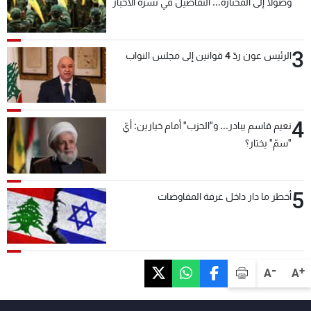
وصولاً إلى المختارة... التفاصيل في نشرة الأخبار
بعد قليل
3
الرئيس عون ردّ 4 قوانين إلى مجلس النواب
4
نعيم قاسم يبادر... و"الحزب" أمام خيارين: أيّ
"سمّ" يختار؟
5
أخطر ما دار داخل غرفة المفاوضات
-
+
A
A