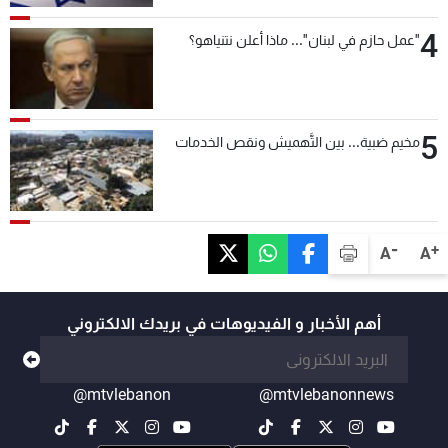
4
"عمل حازم في لبنان"... ماذا أعلن نتنياهو؟
5
مخيم ضبية... بين التَّهميش ونقص الخدمات
-
+
A
A
أهم الأخبار و الفيديوهات في بريدك الالكتروني
@mtvlebanon
@mtvlebanonnews