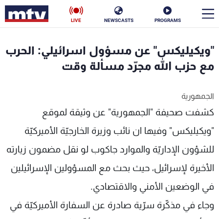
LIVE
NEWSCASTS
PROGRAMS
en
"ويكيليكس" عن مسؤول اسرائيلي: الحرب
الأخبار
مع حزب الله مجرّد مسألة وقت
سياسة
ناس
الجمهورية
كشفت صحيفة "الجمهورية" عن وثيقة لموقع
إقتصاد
فن
"ويكيليكس" وفيها ان نائب وزيرة الخارجيّة الأميركيّة
منوعات
رياضة
للشؤون الإداريّة والموارد جاكوب لو نقل مضمون زيارته
كأس العالم
الأخيرة لإسرائيل، حيث بحث مع المسؤولين الإسرائيلين
في الوضعين الأمني والاقتصادي.
البرامج
وجاء في مذكّرة سرّية صادرة عن السفارة الأميركيّة في
جدول البرامج