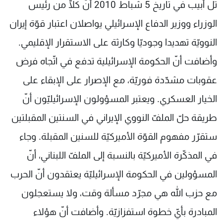
تل أبيب في تاريخ 5 شباط 2010 أنّ كلّا من رئيس
شاهد البرامج
الوزراء ووزير الدفاع الإسرائيلي يواصلان اعتبار قوّة إيران
الترددات
النوويّة تهديدا وجوديّا وكارثة على الاستقرار الإقليمي.
عن MTV
وظائف
وأضافت أنّ الحكومة الإسرائيلية تدفع في اتّجاه فرض
الإنـتـاج
تواصل معنا
لاعلاناتكم
شروط الإسـتخدام
عقوبات مشدّدة فوريّة، مع الإصرار على الإبقاء على
سياسة الخصوصية
الخيار العسكري. ويعتبر المسؤولون الإسرائيليّون أنّ
طريقة حلّ الملفّ النووي الإيراني في السنتين المقبلتين
ستقرّر مفهوم القوّة الأميركيّة للسنين المقبلة. وجاء
في المذكّرة الأميركيّة بالنسبة إلى الملفّ اللبناني، أنّ
المسؤولين في الحكومة الإسرائيليّة يعتقدون أنّ الحرب
مع حزب الله هي مجرّد مسألة وقت، ولا يستعجلون
المبادرة بأيّ خطوة استفزازيّة. وأضافت أنّ هؤلاء