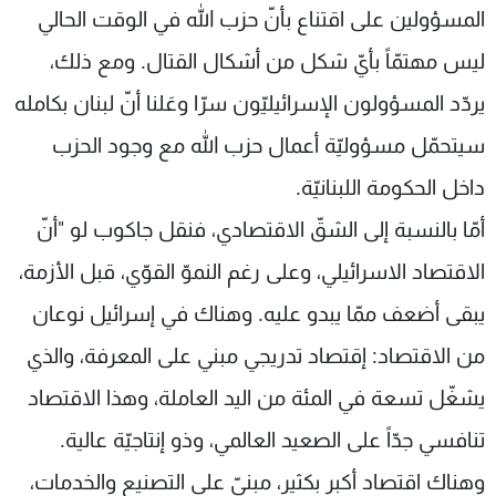
المسؤولين على اقتناع بأنّ حزب الله في الوقت الحالي
ليس مهتمّاً بأيّ شكل من أشكال القتال. ومع ذلك،
يردّد المسؤولون الإسرائيليّون سرّا وعَلنا أنّ لبنان بكامله
سيتحمّل مسؤوليّة أعمال حزب الله مع وجود الحزب
داخل الحكومة اللبنانيّة.
أمّا بالنسبة إلى الشقّ الاقتصادي، فنقل جاكوب لو "أنّ
الاقتصاد الاسرائيلي، وعلى رغم النموّ القوّي، قبل الأزمة،
يبقى أضعف ممّا يبدو عليه. وهناك في إسرائيل نوعان
من الاقتصاد: إقتصاد تدريجي مبني على المعرفة، والذي
يشغّل تسعة في المئة من اليد العاملة، وهذا الاقتصاد
تنافسي جدّاً على الصعيد العالمي، وذو إنتاجيّة عالية.
وهناك اقتصاد أكبر بكثير، مبنيّ على التصنيع والخدمات،