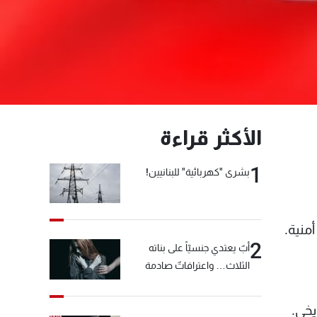
الأكثر قراءة
1
بشرى "كهربائية" للبنانيين!
منية.
2
أبٌ يعتدي جنسيّاً على بناته
الثلاث… واعترافاتٌ صادمة
يخي.