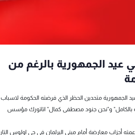
ي عيد الجمهورية بالرغم من
مة
عيد الجمهورية متحدين الحظر الذي فرضته الحكومة لاسباب أ
حرة بالكامل" و"نحن جنود مصطفى كمال" اتاتورك مؤسس
ته أحزاب معارضة أمام مبنى البرلمان في حي اولوس التار