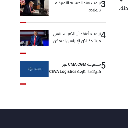
3
ترامب يقيّد الجنسية الأميركية
طة،
بالولادة
4
ترامب: أعتقد أن الأمر سينتهي
قريبًا جدًا لأن الإيرانيين لا يمكن
أن يستمروا على هذا الحال
5
مجموعة CMA CGM عبر
شركتها التابعة CEVA Logistics
تُنجز الاستحواذ على مجموعة
فتّال