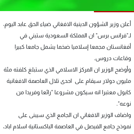
شاهد البرامج
الترددات
أعلن وزير الشؤون الدينية الافغاني ضياء الحق عابد اليوم،
عن MTV
وظائف
لـ"فرانس برس" ان المملكة السعودية ستبني في
الإنـتـاج
تواصل معنا
أفغانستان مجمعا إسلاميا ضخما يشمل جامعا كبيرا
لاعلاناتكم
شروط الإسـتخدام
سياسة الخصوصية
وقاعات دروس.
وأوضح الوزير ان المركز الاسلامي الذي ستبلغ كلفته مئة
مليون دولار سيقام على احدى تلال العاصمة الافغانية
كابول معتبرا انه سيكون مشروعا "رائعا وفريدا من
نوعه".
واضاف الوزير الافغاني ان الجامع الذي سيبنى على
نموذج جامع الفيصل في العاصمة الباكستانية اسلام اباد،