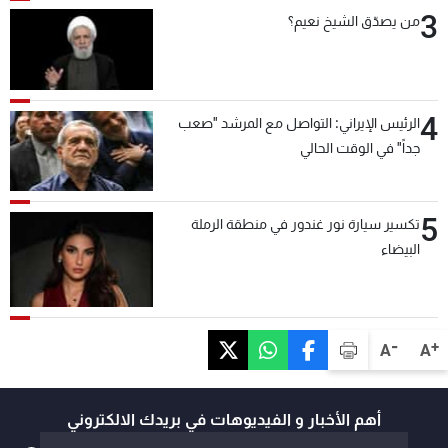
3
من يصدّق الشيخ نعيم؟
4
الرئيس الإيراني: التواصل مع المرشد "صعب
جداً" في الوقت الحالي
5
تكسير سيارة نور غندور في منطقة الرملة
البيضاء
-
+
A
A
أهم الأخبار و الفيديوهات في بريدك الالكتروني