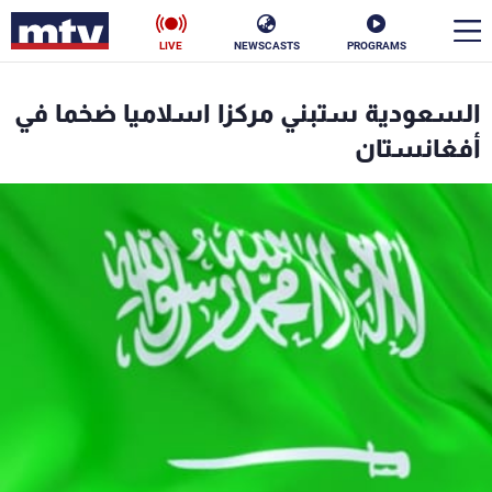
LIVE
NEWSCASTS
PROGRAMS
en
السعودية ستبني مركزا اسلاميا ضخما في
الأخبار
أفغانستان
سياسة
ناس
إقتصاد
فن
منوعات
رياضة
كأس العالم
البرامج
جدول البرامج