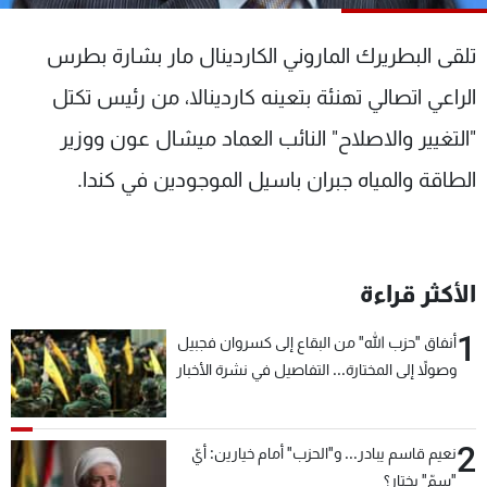
شاهد البرامج
الترددات
تلقى البطريرك الماروني الكاردينال مار بشارة بطرس
الراعي اتصالي تهنئة بتعينه كاردينالا، من رئيس تكتل
عن MTV
وظائف
"التغيير والاصلاح" النائب العماد ميشال عون ووزير
الإنـتـاج
تواصل معنا
لاعلاناتكم
شروط الإسـتخدام
الطاقة والمياه جبران باسيل الموجودين في كندا.
سياسة الخصوصية
الأكثر قراءة
1
أنفاق "حزب الله" من البقاع إلى كسروان فجبيل
وصولاً إلى المختارة... التفاصيل في نشرة الأخبار
بعد قليل
2
نعيم قاسم يبادر... و"الحزب" أمام خيارين: أيّ
"سمّ" يختار؟