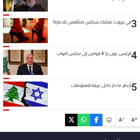
3
في بيروت: تفكيك شبكتين منظّمتين للدعارة!
4
الرئيس عون ردّ 4 قوانين إلى مجلس النواب
5
أخطر ما دار داخل غرفة المفاوضات
-
+
A
A