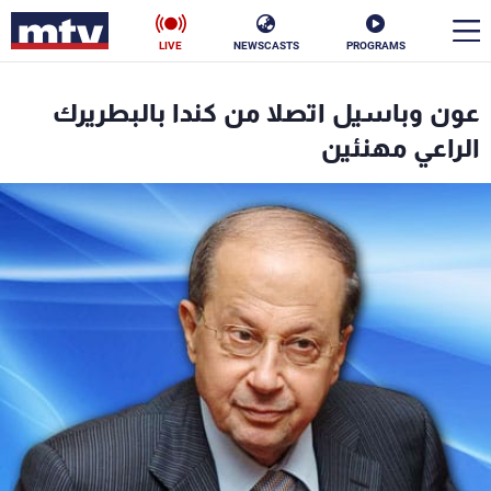
LIVE
NEWSCASTS
PROGRAMS
en
عون وباسيل اتصلا من كندا بالبطريرك
الأخبار
الراعي مهنئين
سياسة
ناس
إقتصاد
فن
منوعات
رياضة
كأس العالم
البرامج
جدول البرامج