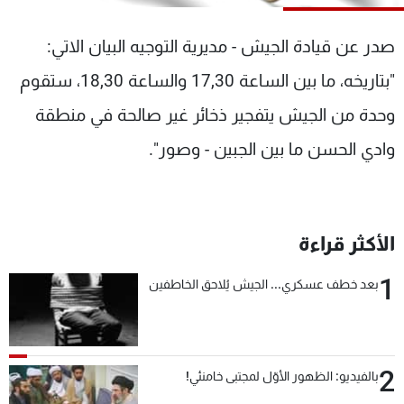
شاهد البرامج
الترددات
صدر عن قيادة الجيش - مديرية التوجيه البيان الاتي:
"بتاريخه، ما بين الساعة 17,30 والساعة 18,30، ستقوم
عن MTV
وظائف
وحدة من الجيش يتفجير ذخائر غير صالحة في منطقة
الإنـتـاج
تواصل معنا
لاعلاناتكم
شروط الإسـتخدام
وادي الحسن ما بين الجبين - وصور".
سياسة الخصوصية
الأكثر قراءة
1
بعد خطف عسكري... الجيش يُلاحق الخاطفين
2
بالفيديو: الظهور الأوّل لمجتبى خامنئي!