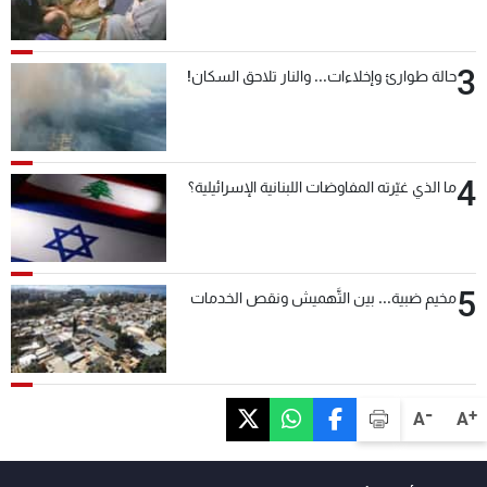
3
حالة طوارئ وإخلاءات... والنار تلاحق السكان!
4
ما الذي غيّرته المفاوضات اللبنانية الإسرائيلية؟
5
مخيم ضبية... بين التَّهميش ونقص الخدمات
-
+
A
A