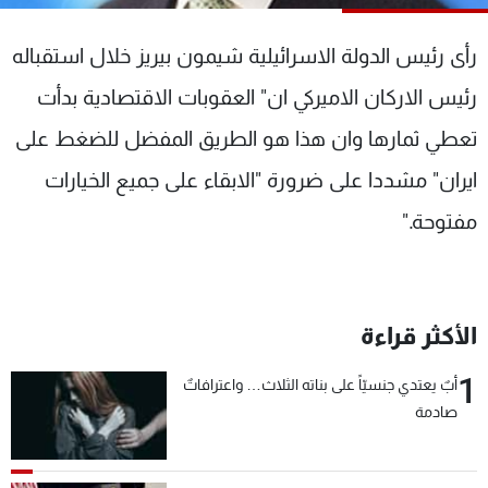
شاهد البرامج
الترددات
رأى رئيس الدولة الاسرائيلية شيمون بيريز خلال استقباله
رئيس الاركان الاميركي ان" العقوبات الاقتصادية بدأت
عن MTV
وظائف
تعطي ثمارها وان هذا هو الطريق المفضل للضغط على
الإنـتـاج
تواصل معنا
لاعلاناتكم
شروط الإسـتخدام
ايران" مشددا على ضرورة "الابقاء على جميع الخيارات
سياسة الخصوصية
مفتوحة."
الأكثر قراءة
1
أبٌ يعتدي جنسيّاً على بناته الثلاث… واعترافاتٌ
صادمة