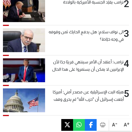
2
ترامب يقيّد الجنسية الأميركية بالولادة
3
الى نواف سلام: هل يدفع الحايك ثمن وقوفه
في وجه خيّاط؟
4
ترامب: أعتقد أن الأمر سينتهي قريبًا جدًا لأن
الإيرانيين لا يمكن أن يستمروا على هذا الحال
5
هيئة البث الإسرائيلية عن مصدر أمني: أميركا
أبلغت إسرائيل أن "حزب الله" لم يخرق وقف
إطلاق النار أمس في مجدل زون وطلبت منها
عدم التصعيد خشية أن يؤثر ذلك على مفاوضات
روما
-
+
A
A