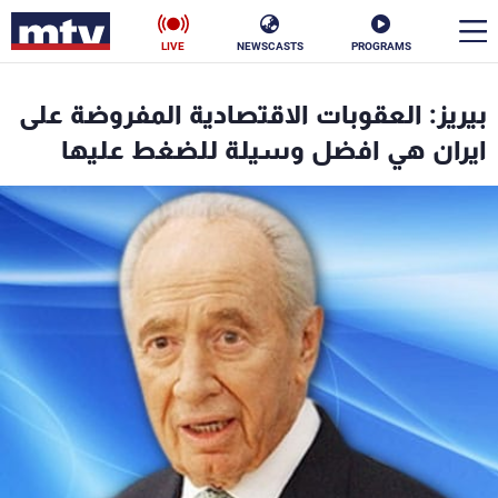
LIVE
NEWSCASTS
PROGRAMS
en
بيريز: العقوبات الاقتصادية المفروضة على
الأخبار
ايران هي افضل وسيلة للضغط عليها
سياسة
ناس
إقتصاد
فن
منوعات
رياضة
كأس العالم
البرامج
جدول البرامج