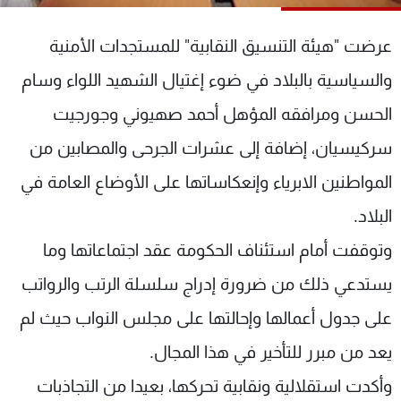
شاهد البرامج
الترددات
عرضت "هيئة التنسيق النقابية" للمستجدات الأمنية
والسياسية بالبلاد في ضوء إغتيال الشهيد اللواء وسام
عن MTV
وظائف
الحسن ومرافقه المؤهل أحمد صهيوني وجورجيت
الإنـتـاج
تواصل معنا
لاعلاناتكم
شروط الإسـتخدام
سركيسيان، إضافة إلى عشرات الجرحى والمصابين من
سياسة الخصوصية
المواطنين الابرياء وإنعكاساتها على الأوضاع العامة في
البلاد.
وتوقفت أمام استئناف الحكومة عقد اجتماعاتها وما
يستدعي ذلك من ضرورة إدراج سلسلة الرتب والرواتب
على جدول أعمالها وإحالتها على مجلس النواب حيث لم
يعد من مبرر للتأخير في هذا المجال.
وأكدت استقلالية ونقابية تحركها، بعيدا من التجاذبات