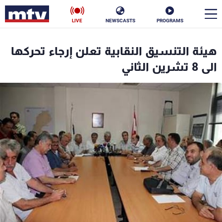
LIVE
NEWSCASTS
PROGRAMS
en
هيئة التنسيق النقابية تعلن إرجاء تحركها
الأخبار
الى 8 تشرين الثاني
سياسة
ناس
إقتصاد
فن
منوعات
رياضة
كأس العالم
البرامج
جدول البرامج