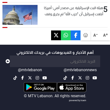
5
هيئة البث الإسرائيلية عن مصدر أمني: أميركا
أبلغت إسرائيل أن "حزب الله" لم يخرق وقف
إطلاق النار أمس في مجدل زون وطلبت منها
عدم التصعيد خشية أن يؤثر ذلك على مفاوضات
روما
-
+
A
A
أهم الأخبار و الفيديوهات في بريدك الالكتروني
@mtvlebanon
@mtvlebanonnews
© MTV Lebanon. All rights reserved.
powered by koein