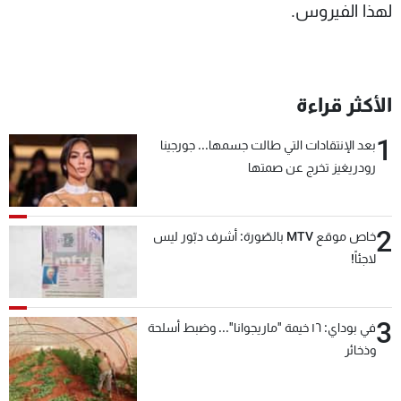
لهذا الفيروس.
الأكثر قراءة
1
بعد الإنتقادات التي طالت جسمها... جورجينا
رودريغيز تخرج عن صمتها
2
خاص موقع MTV بالصّورة: أشرف دبّور ليس
لاجئاً!
3
في بوداي: ١٦ خيمة "ماريجوانا"... وضبط أسلحة
وذخائر