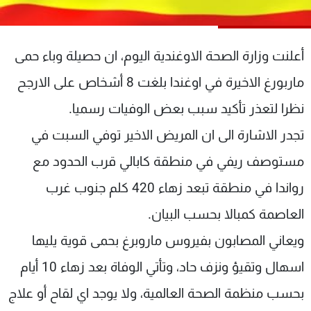
شاهد البرامج
الترددات
أعلنت وزارة الصحة الاوغندية اليوم، ان حصيلة وباء حمى
عن MTV
وظائف
ماربورغ الاخيرة في اوغندا بلغت 8 أشخاص على الارجح
الإنـتـاج
تواصل معنا
نظرا لتعذر تأكيد سبب بعض الوفيات رسميا.
لاعلاناتكم
شروط الإسـتخدام
سياسة الخصوصية
تجدر الاشارة الى ان المريض الاخير توفي السبت في
مستوصف ريفي في منطقة كابالي قرب الحدود مع
رواندا في منطقة تبعد زهاء 420 كلم جنوب غرب
العاصمة كمبالا بحسب البيان.
ويعاني المصابون بفيروس ماروبرغ بحمى قوية يليها
اسهال وتقيؤ ونزف حاد، وتأتي الوفاة بعد زهاء 10 أيام
بحسب منظمة الصحة العالمية، ولا يوجد اي لقاح أو علاج