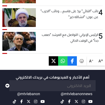
4
نائب "الثنائي" يردّ على قاسم... ونائب "الحزب"
عن عون: "انشالله خير"
5
الرئيس الإيراني: التواصل مع المرشد "صعب
جداً" في الوقت الحالي
-
+
A
A
أهم الأخبار و الفيديوهات في بريدك الالكتروني
@mtvlebanon
@mtvlebanonnews