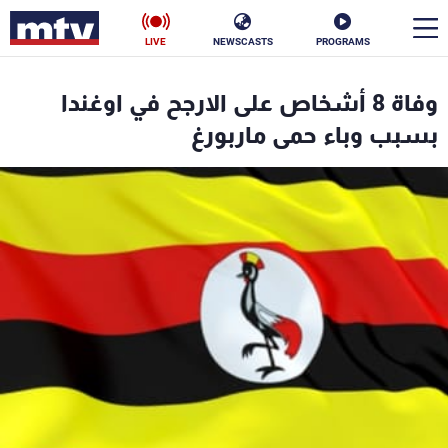
LIVE
NEWSCASTS
PROGRAMS
en
وفاة 8 أشخاص على الارجح في اوغندا
الأخبار
بسبب وباء حمى ماربورغ
سياسة
ناس
إقتصاد
فن
منوعات
رياضة
كأس العالم
البرامج
جدول البرامج