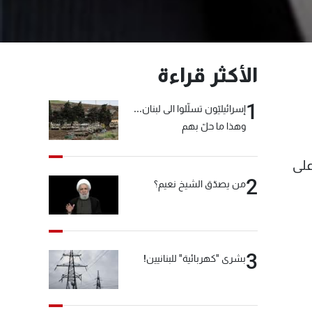
الأكثر قراءة
1
إسرائيليّون تسلّلوا الى لبنان...
وهذا ما حلّ بهم
على
2
من يصدّق الشيخ نعيم؟
3
بشرى "كهربائية" للبنانيين!