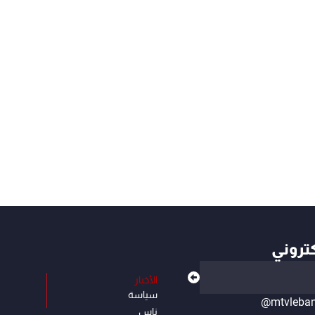
كتروني
الأخبار
سياسة
@mtvleba
ناس