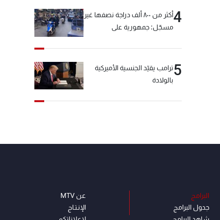
4
أكثر من ٨٠٠ ألف دراجة نصفها غير
مسجّل: جمهورية على
"دولابَين"!
5
ترامب يقيّد الجنسية الأميركية
بالولادة
البرامج
عن MTV
جدول البرامج
الإنـتـاج
شاهد البرامج
لاعلاناتكم