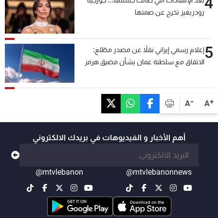
4
بعد الإنتقادات التي طالت جسمها... جورجينا
رودريغيز تخرج عن صمتها
5
إعلام رسمي إيراني نقلاً عن مصدر مطّلع:
الاتفاق مع سلطنة عمان بشأن مضيق هرمز
سيتأجل ما دامت أميركا تهدد إيران
-
+
A
A
أهم الأخبار و الفيديوهات في بريدك الالكتروني
@mtvlebanon
@mtvlebanonnews