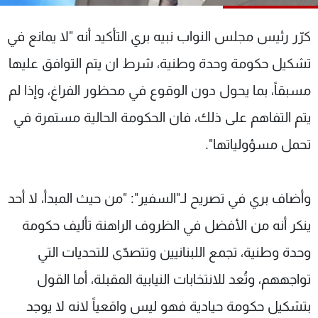
شاهد البرامج
الترددات
كرّر رئيس مجلس النواب نبيه بري التأكيد أنه "لا يمانع في
تشكيل حكومة وحدة وطنية، شرط ان يتم التوافق عليها
عن MTV
وظائف
مسبقاً، بما يحول دون الوقوع في محظور الفراغ، وإذا لم
الإنـتـاج
تواصل معنا
لاعلاناتكم
شروط الإسـتخدام
يتم التفاهم على ذلك، فان الحكومة الحالية مستمرة في
سياسة الخصوصية
تحمل مسؤولياتها".
وأضاف بري في تصريح لـ"السفير": "من حيث المبدأ، لا أحد
ينكر أنه من الأفضل في الظروف الراهنة تأليف حكومة
وحدة وطنية، تجمع اللبنانيين وتتصدّى للتحديات التي
تواجههم، وتُعد للانتخابات النيابية المقبلة، أما القول
بتشكيل حكومة حيادية فهو ليس واقعياً لانه لا يوجد