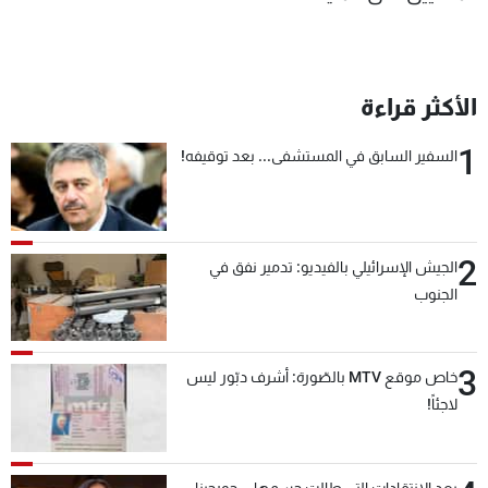
الأكثر قراءة
1
السفير السابق في المستشفى... بعد توقيفه!
2
الجيش الإسرائيلي بالفيديو: تدمير نفق في
الجنوب
3
خاص موقع MTV بالصّورة: أشرف دبّور ليس
لاجئاً!