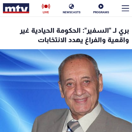
LIVE
NEWSCASTS
PROGRAMS
en
بري لـ "السفير": الحكومة الحيادية غير
الأخبار
واقعية والفراغ يهدد الانتخابات
سياسة
ناس
إقتصاد
فن
منوعات
رياضة
كأس العالم
البرامج
جدول البرامج