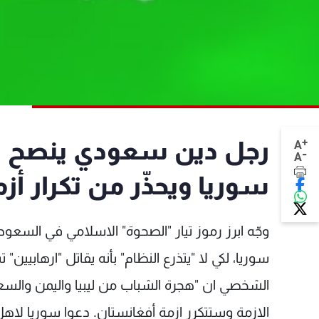
+
رجل دين سعودي ينصح الج
A
-
A
سوريا ويحذّر من تكرار أز
وجّه ابرز رموز تيار "الصحوة" الاسلامي في السع
سوريا، لكي لا "يتذرع النظام" بأنه يقاتل "ارهابيين
الشخصي ان "هجرة الشباب من ليبيا واليمن والس
الازمة وستتكرر ازمة أفغانستان. دعوا سوريا لاه