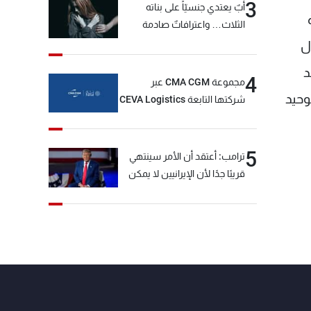
3
أبٌ يعتدي جنسيّاً على بناته
الثلاث… واعترافاتٌ صادمة
ل
د
4
مجموعة CMA CGM عبر
توحيد
شركتها التابعة CEVA Logistics
تُنجز الاستحواذ على مجموعة
فتّال
5
ترامب: أعتقد أن الأمر سينتهي
قريبًا جدًا لأن الإيرانيين لا يمكن
أن يستمروا على هذا الحال