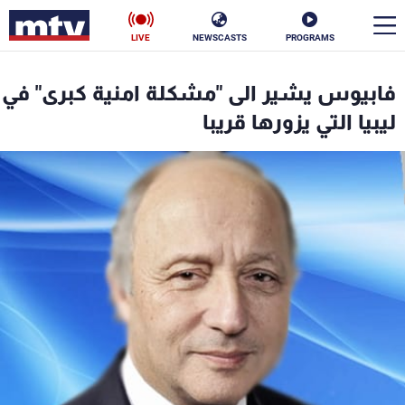
LIVE
NEWSCASTS
PROGRAMS
en
فابيوس يشير الى "مشكلة امنية كبرى" في
الأخبار
ليبيا التي يزورها قريبا
سياسة
ناس
إقتصاد
فن
منوعات
رياضة
كأس العالم
البرامج
جدول البرامج