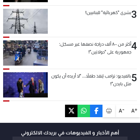
3
بشرى "كهربائية" للبنانيين!
4
أكثر من ٨٠٠ ألف دراجة نصفها غير مسجّل:
جمهورية على "دولابَين"!
5
بالفيديو: ترامب يُنقذ طفلاً... "لا أريده أن يكون
مثل بايدن"!
-
+
A
A
أهم الأخبار و الفيديوهات في بريدك الالكتروني