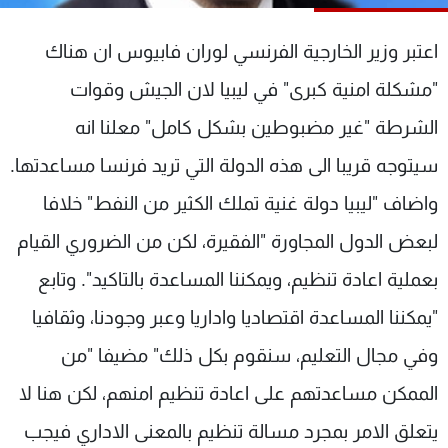
شاهد البرامج
الترددات
اعتبر وزير الخارجية الفرنسي لوران فابيوس ان هناك
"مشكلة امنية كبرى" في ليبيا لان الجيش وقوات
عن MTV
وظائف
الشرطة "غير مضبوطين بشكل كامل" معلنا انه
الإنـتـاج
تواصل معنا
لاعلاناتكم
شروط الإسـتخدام
سيتوجه قريبا الى هذه الدولة التي تريد فرنسا مساعدتها.
سياسة الخصوصية
واضاف "ليبيا دولة غنية تملك الكثير من النفط" خلافا
لبعض الدول المجاورة "الفقيرة، لكن من الضروري القيام
بعملية اعادة تنظيم، ويمكننا المساعدة بالتاكيد". وتابع
"يمكننا المساعدة اقتصاديا واداريا وعبر وجودنا، وثقافيا
وفي مجال التعليم، سنقوم بكل ذلك" مضيفا "من
الممكن مساعدتهم على اعادة تنظيم امنهم، لكن هنا لا
يتعلق الامر بمجرد مسالة تنظيم بالمعنى الاداري فيجب