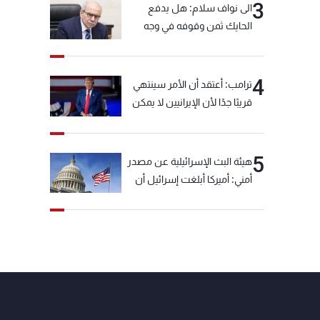
3
الى نواف سلام: هل يدفع
الحايك ثمن وقوفه في وجه
خيّاط؟
4
ترامب: أعتقد أن الأمر سينتهي
قريبًا جدًا لأن الإيرانيين لا يمكن
أن يستمروا على هذا الحال
5
هيئة البث الإسرائيلية عن مصدر
أمني: أميركا أبلغت إسرائيل أن
"حزب الله" لم يخرق وقف إطلاق
النار أمس في مجدل زون
وطلبت منها عدم التصعيد
خشية أن يؤثر ذلك على
مفاوضات روما