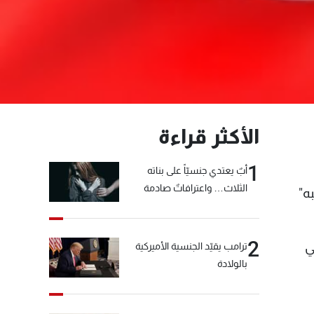
الأكثر قراءة
1
أبٌ يعتدي جنسيّاً على بناته
الثلاث… واعترافاتٌ صادمة
ه"
2
ي
ترامب يقيّد الجنسية الأميركية
بالولادة