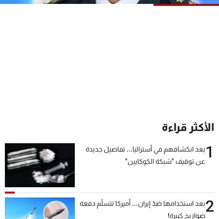
شاهد البرامج
الترددات
عن MTV
وظائف
الإنـتـاج
تواصل معنا
لاعلاناتكم
شروط الإسـتخدام
سياسة الخصوصية
الأكثر قراءة
1
بعد انكشافهم في أستراليا... تفاصيل جديدة
عن توقيف "شبكة الكوكايين"
2
بعد استخدامها ضدّ إيران... أميركا تتسلّم دفعة
صواريخ كبيرة!