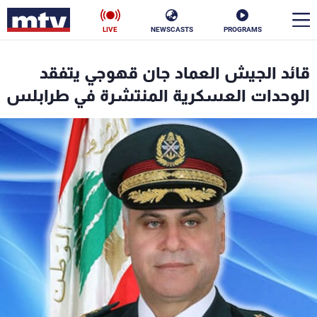
LIVE
NEWSCASTS
PROGRAMS
en
قائد الجيش العماد جان قهوجي يتفقد
الأخبار
الوحدات العسكرية المنتشرة في طرابلس
سياسة
ناس
إقتصاد
فن
منوعات
رياضة
كأس العالم
البرامج
جدول البرامج