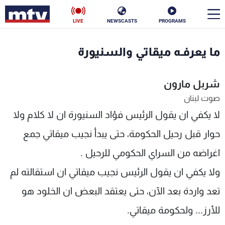
LIVE
NEWSCASTS
PROGRAMS
en
ما يعرفـه ميقاتي والسنيورة
الأخبار
شربل مارون
سياسة
ناس
صوت لبنان
لا يكفي ان يقول الرئيس فؤاد السنيورة ان لا كلام ولا
إقتصاد
فن
حوار قبل رحيل الحكومة، حتى يبدأ نجيب ميقاتي جمع
منوعات
رياضة
اغراضه من السراي الحكومي للرحيل .
كأس العالم
ولا يكفي ان يقول الرئيس نجيب ميقاتي ان استقالته لم
تعد واردة بعد الآن، حتى يعتقد البعض ان الخلود هو
البرامج
للأرز... ولحكومة ميقاتي.
جدول البرامج