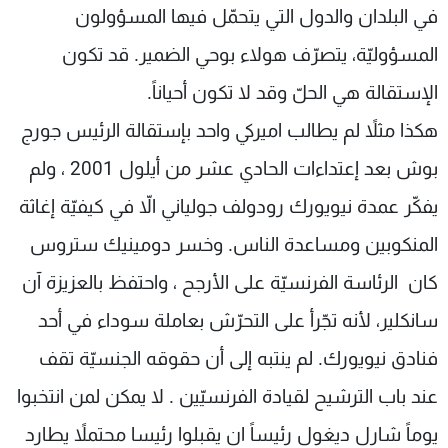
في البلدان والدول التي يتحمّل فيها المسؤولون
المسؤوليّة، يتصرّف هولاء بوحي الضمير. قد تكون
الإستقالة هي الحلّ وقد لا تكون أحياناً.
هكذا مثلاً لم يطالب اميركي واحد بإستقالة الرئيس جورج
بوش بعد إعتداءات الحادي عشر من أيلول 2001 ، ولم
يفكّر عمدة نيويورك رودولف جولياني الاّ في كيفيّة إغاثة
المنكوبين ومساعدة الناس. وخسر دومينيك ستروس
كان الرئاسة الفرنسيّة على الأرجح ، واحتفظ بالعزيزة آن
سانكلير، لأنه تجّرأ على التحرّش بعاملة سوداء في أحد
فنادق نيويورك. لم ينتبه إلى أن حقوقه الجنسيّة تقف
عند باب الترشيح لقيادة الفرنسيّين . لا يمكن لمن انتخبوا
يوماً شارل ديغول رئيساً ان يقبلوا رئيسا محتملاً يطارد