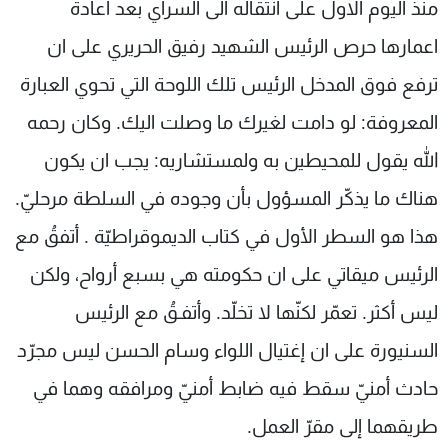
منذ اليوم الاول على انتقاله الى السراي بعد اعادة
شاهد البرامج
اعمارها حرص الرئيس الشهيد رفيق الحريري على ان
الترددات
ترفع فوق المدخل الرئيس تلك اللوحة التي تحوي العبارة
عن MTV
وظائف
المعروفة: لو دامت لغيرك ما وصلت اليك. وكان رحمه
الإنـتـاج
تواصل معنا
لاعلاناتكم
شروط الإسـتخدام
الله يقول للمحيطين به ولمستشاريه: يجب ان يكون
سياسة الخصوصية
هناك ما يذكّر المسؤول بأن وجوده في السلطة مرحليّ.
هذا هو السطر الأول في كتاب الديموقراطيّة . أتفقُ مع
الرئيس ميقاتي على ان حكومته هي بسبع أرواح، ولكن
ليس أكثر. تعمّر لكنّها لا تخلّد. وأتفـقُ مع الرئيس
السنيورة على ان إغتيال اللواء وسام الحسن ليس مجرّد
حادث أمنيّ سقط فيه ضابط أمنيّ ومرافقه وهما في
طريقهما إلى مقرّ العمل.