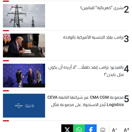
2
بشرى "كهربائية" للبنانيين!
3
ترامب يقيّد الجنسية الأميركية بالولادة
4
بالفيديو: ترامب يُنقذ طفلاً... "لا أريده أن يكون
مثل بايدن"!
5
مجموعة CMA CGM عبر شركتها التابعة CEVA
Logistics تُنجز الاستحواذ على مجموعة فتّال
-
+
A
A