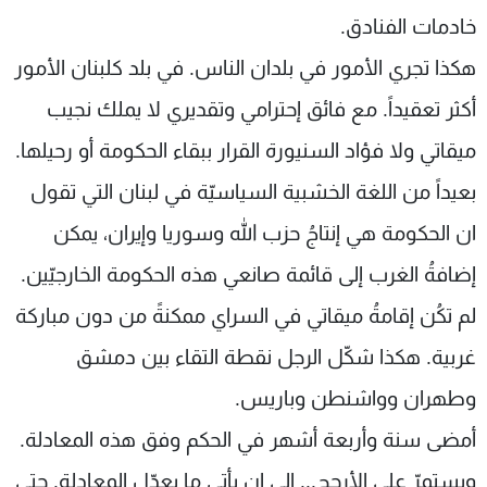
خادمات الفنادق.
هكذا تجري الأمور في بلدان الناس. في بلد كلبنان الأمور
أكثر تعقيداً. مع فائق إحترامي وتقديري لا يملك نجيب
ميقاتي ولا فؤاد السنيورة القرار ببقاء الحكومة أو رحيلها.
بعيداً من اللغة الخشبية السياسيّة في لبنان التي تقول
ان الحكومة هي إنتاجُ حزب الله وسوريا وإيران، يمكن
إضافةُ الغرب إلى قائمة صانعي هذه الحكومة الخارجيّين.
لم تكُن إقامةُ ميقاتي في السراي ممكنةً من دون مباركة
غربية. هكذا شكّل الرجل نقطة التقاء بين دمشق
وطهران وواشنطن وباريس.
أمضى سنة وأربعة أشهر في الحكم وفق هذه المعادلة.
ويستمرّ على الأرجح... إلى ان يأتي ما يعدّل المعادلة. حتى