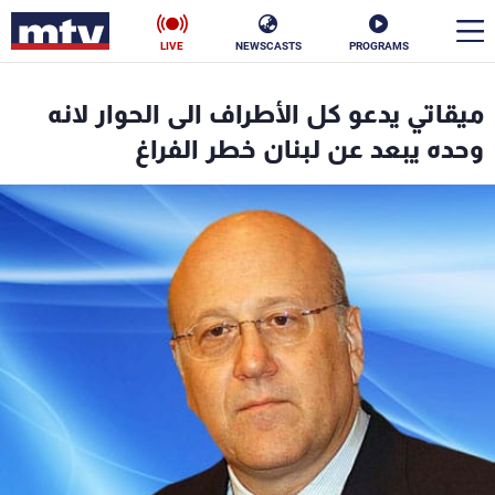
LIVE
NEWSCASTS
PROGRAMS
en
ميقاتي يدعو كل الأطراف الى الحوار لانه
الأخبار
وحده يبعد عن لبنان خطر الفراغ
سياسة
ناس
إقتصاد
فن
منوعات
رياضة
كأس العالم
البرامج
جدول البرامج