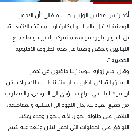
شاهد البرامج
الترددات
أكد رئيس مجلس الوزراء نجيب ميقاتي "أن الامور
الوطنية لا تحل بالعناد والمكابرة او بالمواقف الانفعالية،
عن MTV
وظائف
بل بالحوار لبلورة قواسم مشتركة يلتقي حولها جميع
الإنـتـاج
تواصل معنا
لاعلاناتكم
شروط الإسـتخدام
اللبنانيين وتحصّن وطننا في هذه الظروف الاقليمية
سياسة الخصوصية
الخطيرة ".
وقال امام زواره اليوم: "إننا ماضون في تحمل
المسؤولية، لأن الظروف الراهنة تتطلب ذلك، ولا يمكن
ان نترك البلد في فراغ قد يؤدي الى الفوضى، والمطلوب
من جميع القيادات، بدل اللجوء الى السلبية والمقاطعة،
التلاقي على طاولة الحوار، لأنه بالحوار وحده يمكننا
التوافق على الخطوات التي تحمي لبنان وتبعد عنه شبح