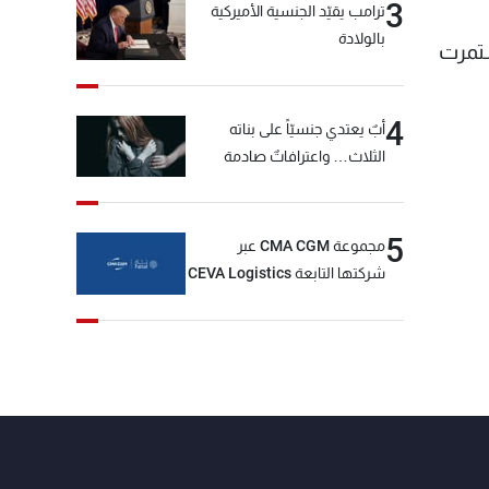
3
ترامب يقيّد الجنسية الأميركية
بالولادة
ستمرت
4
أبٌ يعتدي جنسيّاً على بناته
الثلاث… واعترافاتٌ صادمة
5
مجموعة CMA CGM عبر
شركتها التابعة CEVA Logistics
تُنجز الاستحواذ على مجموعة
فتّال