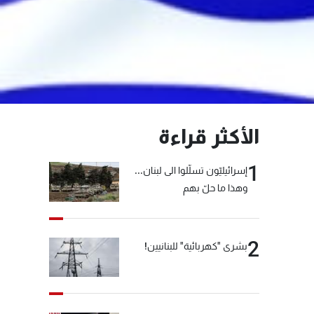
الأكثر قراءة
1
إسرائيليّون تسلّلوا الى لبنان...
وهذا ما حلّ بهم
2
بشرى "كهربائية" للبنانيين!