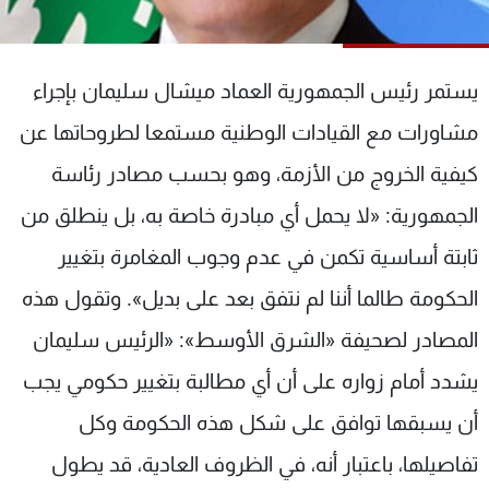
شاهد البرامج
الترددات
يستمر رئيس الجمهورية العماد ميشال سليمان بإجراء
عن MTV
وظائف
مشاورات مع القيادات الوطنية مستمعا لطروحاتها عن
الإنـتـاج
تواصل معنا
كيفية الخروج من الأزمة، وهو بحسب مصادر رئاسة
لاعلاناتكم
شروط الإسـتخدام
سياسة الخصوصية
الجمهورية: «لا يحمل أي مبادرة خاصة به، بل ينطلق من
ثابتة أساسية تكمن في عدم وجوب المغامرة بتغيير
الحكومة طالما أننا لم نتفق بعد على بديل». وتقول هذه
المصادر لصحيفة «الشرق الأوسط»: «الرئيس سليمان
يشدد أمام زواره على أن أي مطالبة بتغيير حكومي يجب
أن يسبقها توافق على شكل هذه الحكومة وكل
تفاصيلها، باعتبار أنه، في الظروف العادية، قد يطول