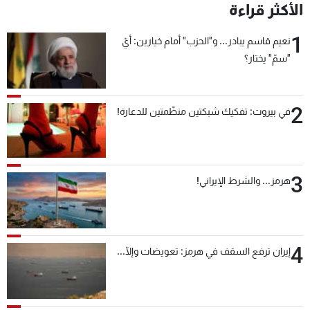
الأكثر قراءة
1
نعيم قاسم يبادر... و"الحزب" أمام خيارين: أيّ
"سمّ" يختار؟
2
في بيروت: تفكيك شبكتين منظّمتين للدعارة!
3
هرمز... والشرط الإيراني!
4
إيران ترفع السقف في هرمز: تعويضات وإلّا...