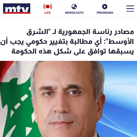
LIVE
NEWSCASTS
PROGRAMS
en
مصادر رئاسة الجمهورية لـ "الشرق
الأخبار
الأوسط": أي مطالبة بتغيير حكومي يجب أن
يسبقها توافق على شكل هذه الحكومة
سياسة
ناس
إقتصاد
فن
منوعات
رياضة
كأس العالم
البرامج
جدول البرامج