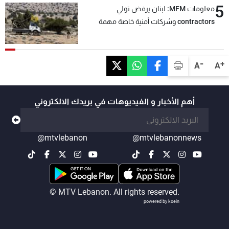
5
معلومات MFM: لبنان يرفض تولي
contractors وشركات أمنية خاصة مهمة
التحقق من نزع سلاح "حزب الله"
-
+
A
A
أهم الأخبار و الفيديوهات في بريدك الالكتروني
@mtvlebanon
@mtvlebanonnews
© MTV Lebanon. All rights reserved.
powered by koein