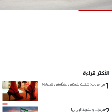
شاهد البرامج
الترددات
عن MTV
وظائف
الإنـتـاج
تواصل معنا
لاعلاناتكم
شروط الإسـتخدام
سياسة الخصوصية
الأكثر قراءة
1
في بيروت: تفكيك شبكتين منظّمتين للدعارة!
2
هرمز... والشرط الإيراني!