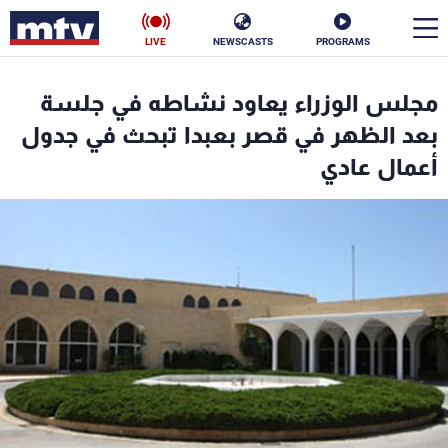
LIVE
NEWSCASTS
PROGRAMS
en
مجلس الوزراء يعاود نشاطه في جلسة
الأخبار
بعد الظهر في قصر بعبدا تبحث في جدول
أعمال عادي
سياسة
ناس
إقتصاد
فن
منوعات
رياضة
كأس العالم
البرامج
جدول البرامج