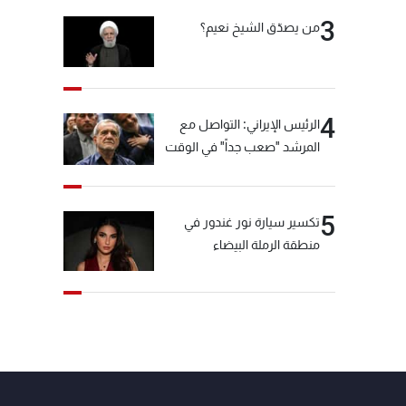
3
من يصدّق الشيخ نعيم؟
4
الرئيس الإيراني: التواصل مع
المرشد "صعب جداً" في الوقت
الحالي
5
تكسير سيارة نور غندور في
منطقة الرملة البيضاء