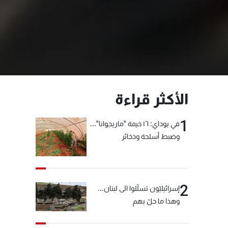
الأكثر قراءة
1
في بوداي: ١٦ خيمة "ماريجوانا"...
وضبط أسلحة وذخائر
2
إسرائيليّون تسلّلوا الى لبنان...
وهذا ما حلّ بهم