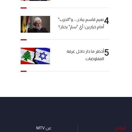
4
نعيم قاسم يبادر... و"الحزب"
أمام خيارين: أيّ "سمّ" يختار؟
5
أخطر ما دار داخل غرفة
المفاوضات
البرامج
عن MTV