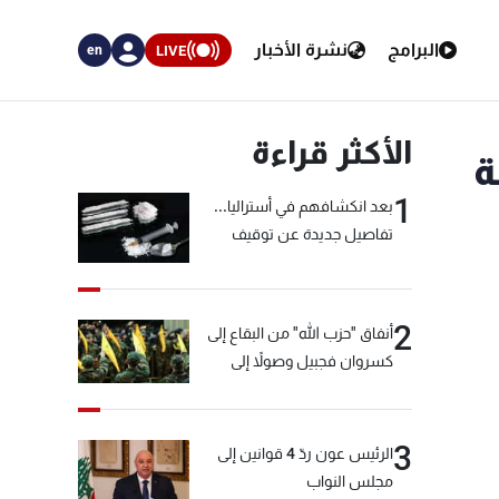
البرامج
نشرة الأخبار
LIVE
en
الأكثر قراءة
ة
1
بعد انكشافهم في أستراليا...
تفاصيل جديدة عن توقيف
"شبكة الكوكايين"
2
أنفاق "حزب الله" من البقاع إلى
كسروان فجبيل وصولاً إلى
المختارة... التفاصيل في نشرة
الأخبار بعد قليل
3
الرئيس عون ردّ 4 قوانين إلى
مجلس النواب