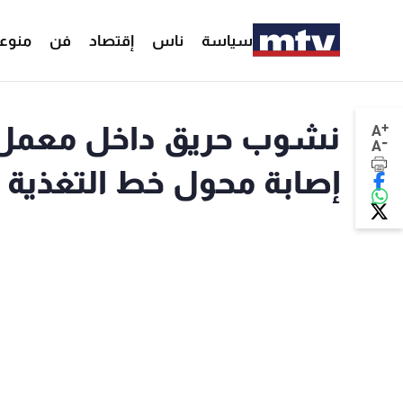
سياسة
ناس
إقتصاد
فن
منوع
+
نشوب حريق داخل معمل ب
A
-
A
إصابة محول خط التغذية 