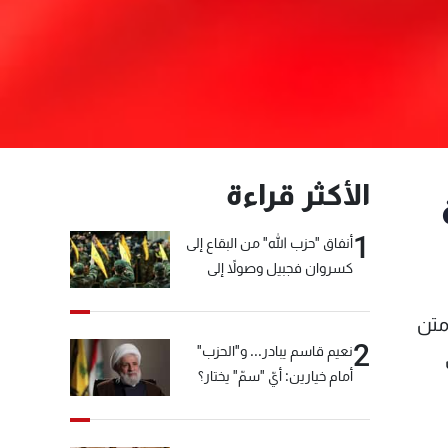
الأكثر قراءة
1
أنفاق "حزب الله" من البقاع إلى
كسروان فجبيل وصولاً إلى
المختارة... التفاصيل في نشرة
الأخبار بعد قليل
متن
2
نعيم قاسم يبادر... و"الحزب"
أمام خيارين: أيّ "سمّ" يختار؟