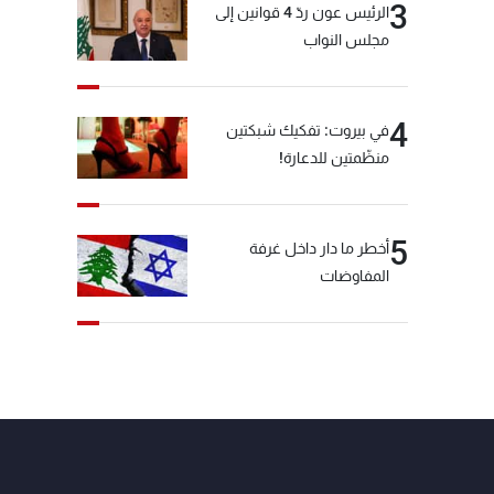
3
الرئيس عون ردّ 4 قوانين إلى
مجلس النواب
4
في بيروت: تفكيك شبكتين
منظّمتين للدعارة!
5
أخطر ما دار داخل غرفة
المفاوضات