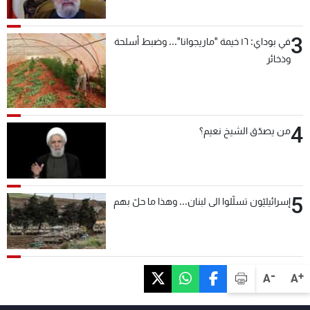
3
في بوداي: ١٦ خيمة "ماريجوانا"... وضبط أسلحة
وذخائر
4
من يصدّق الشيخ نعيم؟
5
إسرائيليّون تسلّلوا الى لبنان... وهذا ما حلّ بهم
-
+
A
A