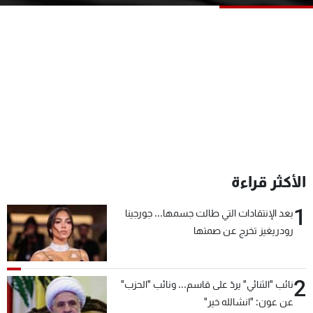
شاهد البرامج
الترددات
عن MTV
وظائف
الإنـتـاج
تواصل معنا
لاعلاناتكم
شروط الإسـتخدام
سياسة الخصوصية
الأكثر قراءة
1
بعد الإنتقادات التي طالت جسمها... جورجينا
رودريغيز تخرج عن صمتها
2
نائب "الثنائي" يردّ على قاسم... ونائب "الحزب"
عن عون: "انشالله خير"