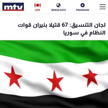
LIVE
NEWSCASTS
PROGRAMS
en
لجان التنسيق: 67 قتيلا بنيران قوات
الأخبار
النظام في سوريا
سياسة
ناس
إقتصاد
فن
منوعات
رياضة
كأس العالم
البرامج
جدول البرامج