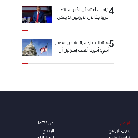
4
ترامب: أعتقد أن الأمر سينتهي
قريبًا جدًا لأن الإيرانيين لا يمكن
أن يستمروا على هذا الحال
5
هيئة البث الإسرائيلية عن مصدر
أمني: أميركا أبلغت إسرائيل أن
"حزب الله" لم يخرق وقف إطلاق
النار أمس في مجدل زون
وطلبت منها عدم التصعيد
خشية أن يؤثر ذلك على
مفاوضات روما
البرامج
عن MTV
جدول البرامج
الإنـتـاج
شاهد البرامج
لاعلاناتكم