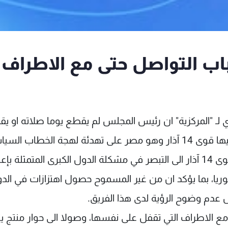
 باب التواصل حتى مع الاطراف
ـ "المركزية" ان رئيس المجلس لم يقطع يوما صلاته او يق
خطوط التواصل مع القوى السياسية كافة بمن فيها قوى 14 آذار وهو مصر على تهدئة لهجة الخطاب ا
والتطلع الى المشكلات الحقيقية في لبنان. ودعا قوى 14 آذار الى التبصر في مشكلة الدول الكبرى المتمثلة ب
يا، بما يؤكد ان من غير المسموح حصول اهتزازات في الد
 عدم وضوح الرؤية لدى هذا الفريق.
ع الاطراف التي تقفل على نفسها، وصولا الى حوار منتج ين