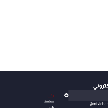
كتروني
الأخبار
سياسة
@mtvleba
ناس