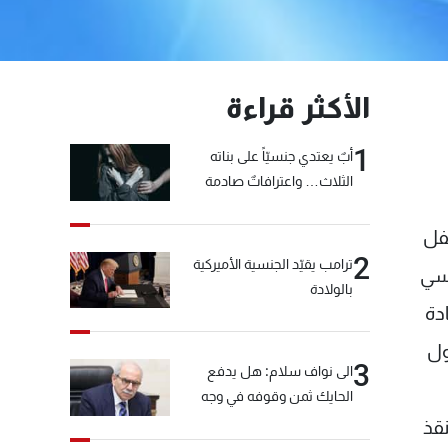
الأكثر قراءة
1
أبٌ يعتدي جنسيّاً على بناته
الثلاث… واعترافاتٌ صادمة
فل
2
ترامب يقيّد الجنسية الأميركية
لسياسي
بالولادة
إعادة
ول
3
الى نواف سلام: هل يدفع
الحايك ثمن وقوفه في وجه
خيّاط؟
قذ