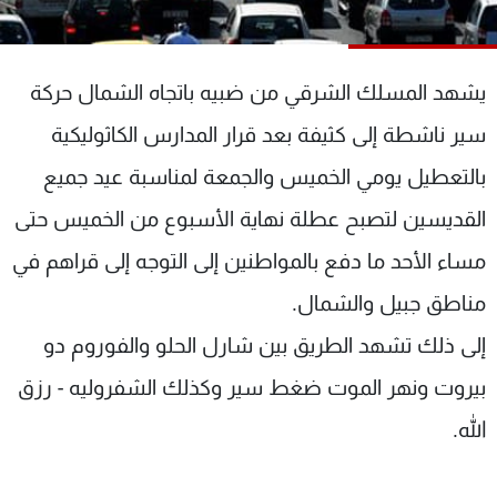
شاهد البرامج
الترددات
يشهد المسلك الشرقي من ضبيه باتجاه الشمال حركة
عن MTV
وظائف
سير ناشطة إلى كثيفة بعد قرار المدارس الكاثوليكية
الإنـتـاج
تواصل معنا
بالتعطيل يومي الخميس والجمعة لمناسبة عيد جميع
لاعلاناتكم
شروط الإسـتخدام
سياسة الخصوصية
القديسين لتصبح عطلة نهاية الأسبوع من الخميس حتى
مساء الأحد ما دفع بالمواطنين إلى التوجه إلى قراهم في
مناطق جبيل والشمال.
إلى ذلك تشهد الطريق بين شارل الحلو والفوروم دو
بيروت ونهر الموت ضغط سير وكذلك الشفروليه - رزق
الله.