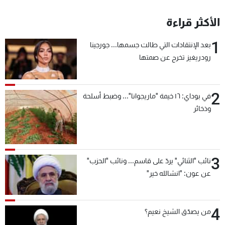
الأكثر قراءة
1
بعد الإنتقادات التي طالت جسمها... جورجينا
رودريغيز تخرج عن صمتها
2
في بوداي: ١٦ خيمة "ماريجوانا"... وضبط أسلحة
وذخائر
3
نائب "الثنائي" يردّ على قاسم... ونائب "الحزب"
عن عون: "انشالله خير"
4
من يصدّق الشيخ نعيم؟