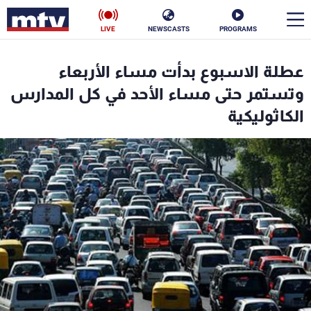
LIVE
NEWSCASTS
PROGRAMS
en
عطلة الاسبوع بدأت مساء الأربعاء
الأخبار
وتستمر حتى مساء الأحد في كل المدارس
الكاثوليكية
سياسة
ناس
إقتصاد
فن
منوعات
رياضة
كأس العالم
البرامج
جدول البرامج