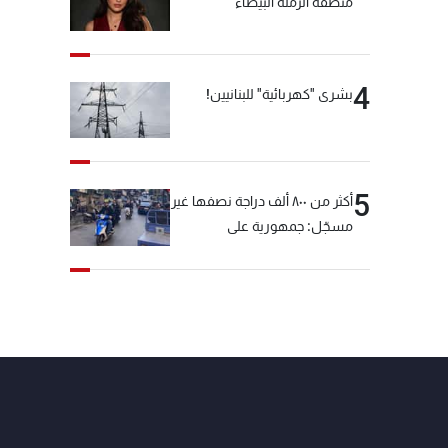
منطقة الرملة البيضاء
4
بشرى "كهربائية" للبنانيين!
5
أكثر من ٨٠٠ ألف دراجة نصفها غير
مسجّل: جمهورية على
"دولابَين"!