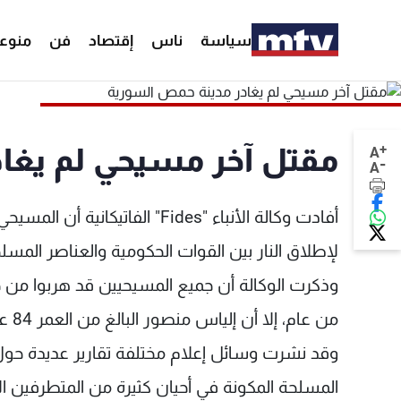
سياسة
ناس
إقتصاد
فن
منوع
+
مقتل آخر مسيحي لم يغا
A
-
A
أفادت وكالة الأنباء "Fides" الف
لإطلاق النار بين القوات الحكومية والعناصر المسل
وذكرت الوكالة أن جميع المسيحيين قد هربوا من حم
من عام، إلا أن إلياس منصور البالغ من العمر 84 عاما وهو من أتباع كنيسة الروم الأرثوذكس رفض ترك المدينة.
وقد نشرت وسائل إعلام مختلفة تقارير عديدة حو
المسلحة المكونة في أحيان كثيرة من المتطرفين ا