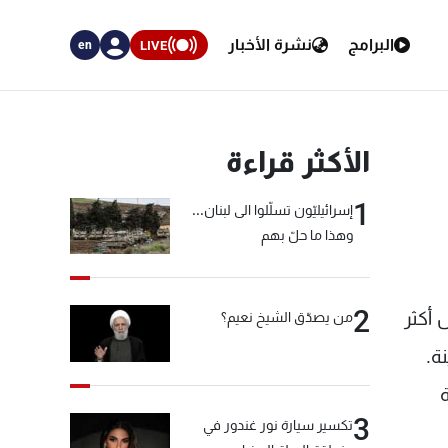
البرامج
نشرة الأخبار
LIVE
en
الأكثر قراءة
1
إسرائيليّون تسلّلوا الى لبنان...
وهذا ما حلّ بهم
2
 أكثر
من يصدّق الشيخ نعيم؟
3
تكسير سيارة نور غندور في