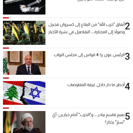
2
أنفاق "حزب الله" من البقاع إلى كسروان فجبيل
وصولاً إلى المختارة... التفاصيل في نشرة الأخبار
بعد قليل
3
الرئيس عون ردّ 4 قوانين إلى مجلس النواب
4
أخطر ما دار داخل غرفة المفاوضات
5
نعيم قاسم يبادر... و"الحزب" أمام خيارين: أيّ
"سمّ" يختار؟