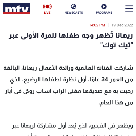
LIVE
NEWSCASTS
PROGRAMS
14:02 PM
19 Dec 2022
en
ريهانا تُظهر وجه طفلها للمرة الأولى عبر
الأخبار
"تيك توك"
سياسة
ناس
MTV
شاركت الفنانة العالمية ورائدة الأعمال ريهانا، البالغة
إقتصاد
فن
من العمر 34 عامًا، أول نظرة لطفلها الرضيع، الذي
منوعات
رياضة
رحبت به مع صديقها مغني الراب آساب روكي في أيار
كأس العالم
من هذا العام.
ويظهر في الفيديو، الذي يُعد أول مشاركة لريهانا عبر
البرامج
جدول البرامج