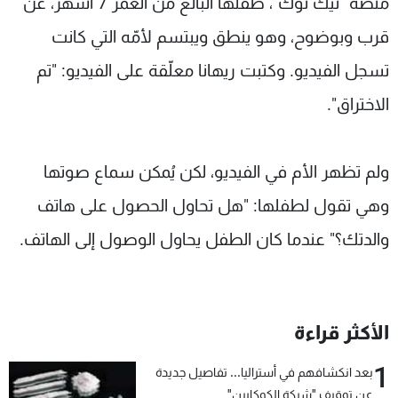
منصة "تيك توك"، طفلها البالغ من العمر 7 أشهر، عن
شاهد البرامج
قرب وبوضوح، وهو ينطق ويبتسم لأمّه التي كانت
الترددات
تسجل الفيديو. وكتبت ريهانا معلّقة على الفيديو: "تم
عن MTV
الاختراق".
وظائف
الإنـتـاج
تواصل معنا
لاعلاناتكم
شروط الإسـتخدام
سياسة الخصوصية
ولم تظهر الأم في الفيديو، لكن يُمكن سماع صوتها
وهي تقول لطفلها: "هل تحاول الحصول على هاتف
والدتك؟" عندما كان الطفل يحاول الوصول إلى الهاتف.
الأكثر قراءة
1
بعد انكشافهم في أستراليا... تفاصيل جديدة
عن توقيف "شبكة الكوكايين"