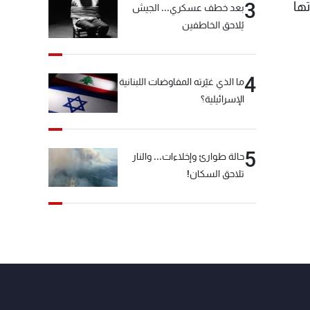
3
ها
بعد خطف عسكري... الجيش
يُلاحق الخاطفين
4
ما الذي غيّرته المفاوضات اللبنانية
الإسرائيلية؟
5
حالة طوارئ وإخلاءات... والنار
تلاحق السكان!