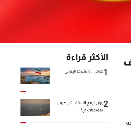
الأكثر قراءة
ف
1
هرمز... والشرط الإيراني!
2
إيران ترفع السقف في هرمز:
تعويضات وإلّا...
ة