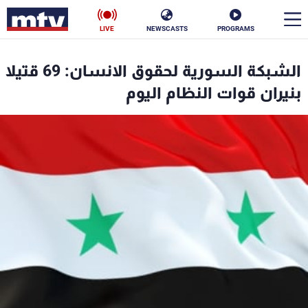
LIVE
NEWSCASTS
PROGRAMS
en
الشبكة السورية لحقوق الانسان: 69 قتيلا
الأخبار
بنيران قوات النظام اليوم
سياسة
ناس
إقتصاد
فن
منوعات
رياضة
كأس العالم
البرامج
جدول البرامج