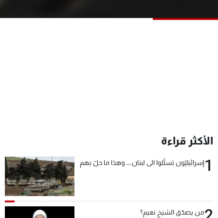
شاهد البرامج
الترددات
عن MTV
وظائف
الإنـتـاج
تواصل معنا
لاعلاناتكم
شروط الإسـتخدام
سياسة الخصوصية
الأكثر قراءة
1
إسرائيليّون تسلّلوا الى لبنان... وهذا ما حلّ بهم
2
من يصدّق الشيخ نعيم؟