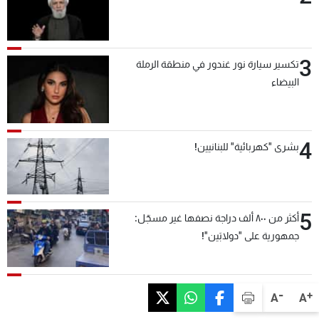
3
تكسير سيارة نور غندور في منطقة الرملة
البيضاء
4
بشرى "كهربائية" للبنانيين!
5
أكثر من ٨٠٠ ألف دراجة نصفها غير مسجّل:
جمهورية على "دولابَين"!
-
+
A
A