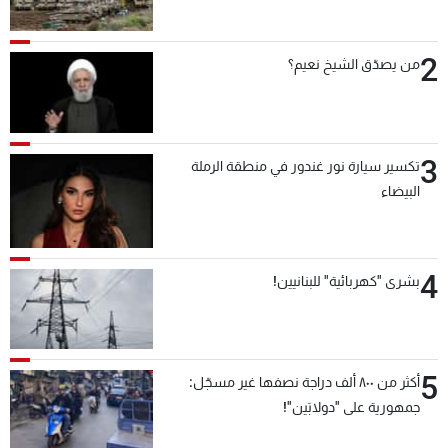
2
من يصدّق الشيخ نعيم؟
3
تكسير سيارة نور غندور في منطقة الرملة
البيضاء
4
بشرى "كهربائية" للبنانيين!
5
أكثر من ٨٠٠ ألف دراجة نصفها غير مسجّل:
جمهورية على "دولابَين"!