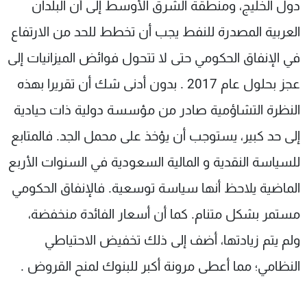
دول الخليج، ومنطقة الشرق الأوسط إلى أن البلدان
شاهد البرامج
العربية المصدرة للنفط يجب أن تخطط للحد من الارتفاع
الترددات
في الإنفاق الحكومي حتى لا تتحول فوائض الميزانيات إلى
عن MTV
وظائف
عجز بحلول عام 2017 . بدون أدنى شك أن تقريرا بهذه
الإنـتـاج
تواصل معنا
لاعلاناتكم
شروط الإسـتخدام
النظرة التشاؤمية صادر من مؤسسة دولية ذات حيادية
سياسة الخصوصية
إلى حد كبير، يستوجب أن يؤخذ على محمل الجد. فالمتابع
للسياسة النقدية و المالية السعودية في السنوات الأربع
الماضية يلاحظ أنها سياسة توسعية. فالإنفاق الحكومي
مستمر بشكل متنام. كما أن أسعار الفائدة منخفضة،
ولم يتم زيادتها، أضف إلى ذلك تخفيض الاحتياطي
النظامي؛ مما أعطى مرونة أكبر للبنوك لمنح القروض .