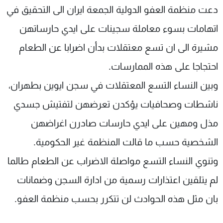
دعت منظمة العفو الدولية الجمعة ايران الى التحقيق في
شاهد البرامج
الترددات
اتهامات بسوء معاملة سجينات على ايدي حارساتهن
مشيرة الى ان تسع معتقلات بدأن اضرابا عن الطعام
عن MTV
وظائف
احتجاجا على هذه الممارسات.
الإنـتـاج
تواصل معنا
لاعلاناتكم
شروط الإسـتخدام
وبين النساء التسع المعتقلات في سجن ايوين بطهران،
سياسة الخصوصية
ناشطات وصحافيات يؤكدن تعرضهن لتفتيش جسدي
مذل ومهين على ايدي حارسات صادرن اغراضهن
الشخصية حسب ما قالت المنظمة غير الحكومية.
وتنوي النساء التسع مواصلة الاضراب عن الطعام طالما
لم يتلقين اعتذارات رسمية من ادارة السجن وضمانات
بان مثل هذه الحوادث لن تتكرر بحسب منظمة العفو.