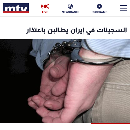
LIVE
NEWSCASTS
PROGRAMS
en
السجينات في إيران يطالبن باعتذار
الأخبار
سياسة
ناس
إقتصاد
فن
منوعات
رياضة
كأس العالم
البرامج
جدول البرامج