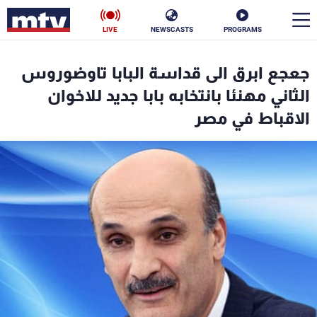
LIVE
NEWSCASTS
PROGRAMS
en
جعجع ابرق الى قداسة البابا تاوضوروس
الأخبار
الثاني مهنئا بانتخابه بابا جديد للاخوان
الاقباط في مصر
سياسة
ناس
إقتصاد
فن
منوعات
رياضة
كأس العالم
البرامج
جدول البرامج