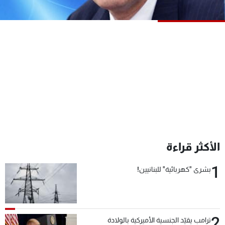
شاهد البرامج
الترددات
عن MTV
وظائف
الإنـتـاج
تواصل معنا
لاعلاناتكم
شروط الإسـتخدام
سياسة الخصوصية
الأكثر قراءة
1
بشرى "كهربائية" للبنانيين!
2
ترامب يقيّد الجنسية الأميركية بالولادة