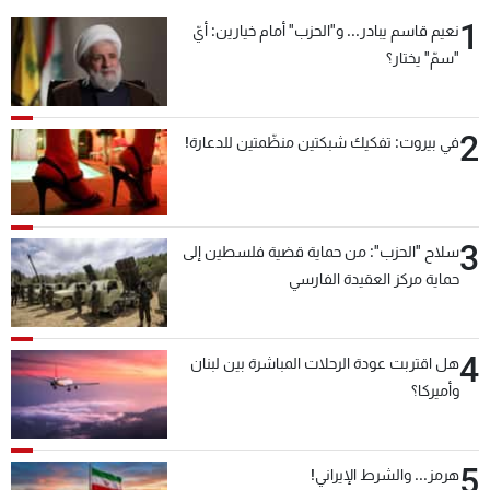
شاهد البرامج
1
نعيم قاسم يبادر... و"الحزب" أمام خيارين: أيّ
الترددات
"سمّ" يختار؟
عن MTV
وظائف
2
في بيروت: تفكيك شبكتين منظّمتين للدعارة!
الإنـتـاج
تواصل معنا
لاعلاناتكم
شروط الإسـتخدام
سياسة الخصوصية
3
سلاح "الحزب": من حماية قضية فلسطين إلى
حماية مركز العقيدة الفارسي
4
هل اقتربت عودة الرحلات المباشرة بين لبنان
وأميركا؟
5
هرمز... والشرط الإيراني!