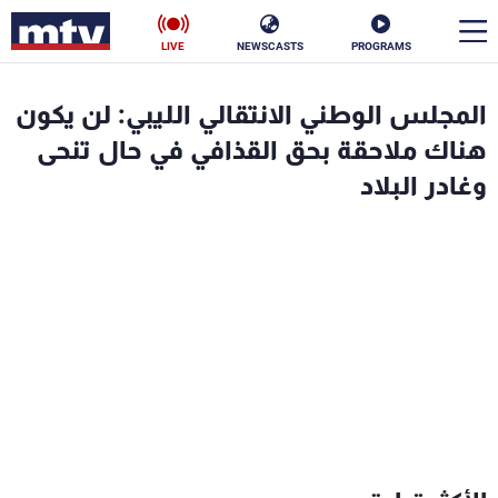
LIVE
NEWSCASTS
PROGRAMS
en
المجلس الوطني الانتقالي الليبي: لن يكون
الأخبار
هناك ملاحقة بحق القذافي في حال تنحى
وغادر البلاد
سياسة
ناس
إقتصاد
فن
منوعات
رياضة
كأس العالم
البرامج
جدول البرامج