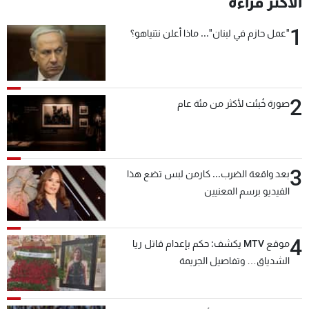
الأكثر قراءة
شاهد البرامج
1
الترددات
"عمل حازم في لبنان"... ماذا أعلن نتنياهو؟
عن MTV
وظائف
الإنـتـاج
تواصل معنا
2
صورة خُبئت لأكثر من مئة عام
لاعلاناتكم
شروط الإسـتخدام
سياسة الخصوصية
3
بعد واقعة الضرب... كارمن لبس تضع هذا
الفيديو برسم المعنيين
4
موقع MTV يكشف: حكم بإعدام قاتل ريا
الشدياق… وتفاصيل الجريمة