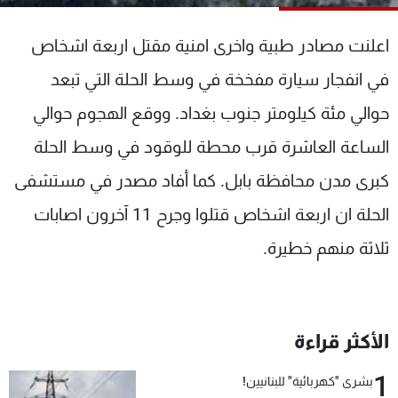
شاهد البرامج
الترددات
اعلنت مصادر طبية واخرى امنية مقتل اربعة اشخاص
في انفجار سيارة مفخخة في وسط الحلة التي تبعد
عن MTV
وظائف
حوالي مئة كيلومتر جنوب بغداد. ووقع الهجوم حوالي
الإنـتـاج
تواصل معنا
لاعلاناتكم
شروط الإسـتخدام
الساعة العاشرة قرب محطة للوقود في وسط الحلة
سياسة الخصوصية
كبرى مدن محافظة بابل. كما أفاد مصدر في مستشفى
الحلة ان اربعة اشخاص قتلوا وجرح 11 آخرون اصابات
ثلاثة منهم خطيرة.
الأكثر قراءة
1
بشرى "كهربائية" للبنانيين!