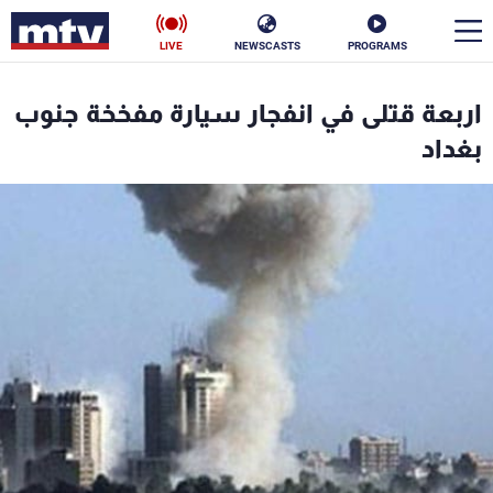
LIVE
NEWSCASTS
PROGRAMS
en
اربعة قتلى في انفجار سيارة مفخخة جنوب
الأخبار
بغداد
سياسة
ناس
إقتصاد
فن
منوعات
رياضة
كأس العالم
البرامج
جدول البرامج