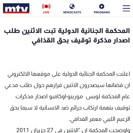
LIVE
NEWSCASTS
PROGRAMS
en
المحكمة الجنائية الدولية تبت الاثنين طلب
الأخبار
اصدار مذكرة توقيف بحق القذافي
سياسة
ناس
إقتصاد
فن
اعلنت المحكمة الجنائية الدولية على موقعها الالكتروني
منوعات
رياضة
ان قضاتها سيصدرون الاثنين قرارهم حول طلب مدعي
كأس العالم
عام المحكمة لويس مورينو-اوكامبو اصدار مذكرات
توقيف بتهمة ارتكاب جرائم ضد الانسانية لا سيما بحق
الزعيم الليبي معمر القذافي.
البرامج
واوضحت المحكمة ان "الاثنين في 27 حزيران 2011
جدول البرامج