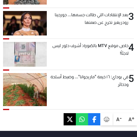
3
بعد الإنتقادات التي طالت جسمها... جورجينا
رودريغيز تخرج عن صمتها
4
خاص موقع MTV بالصّورة: أشرف دبّور ليس
لاجئاً!
5
في بوداي: ١٦ خيمة "ماريجوانا"... وضبط أسلحة
وذخائر
-
+
A
A