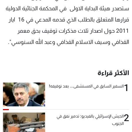
شاهد البرامج
ستصدر هيئة البداية الاولى في المحكمة الجنائية الدولية
الترددات
قرارها المتعلق بالطلب الذي قدمه المدعي في 16 ايار
2011 حول اصدار ثلاث مذكرات توقيف بحق معمر
عن MTV
وظائف
الإنـتـاج
تواصل معنا
القذافي وسيف الاسلام القذافي وعبد الله السنوسي".
لاعلاناتكم
شروط الإسـتخدام
سياسة الخصوصية
الأكثر قراءة
1
السفير السابق في المستشفى... بعد توقيفه!
2
الجيش الإسرائيلي بالفيديو: تدمير نفق في
الجنوب