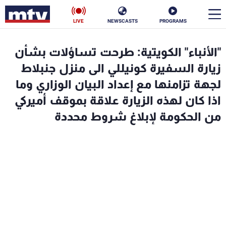
LIVE
NEWSCASTS
PROGRAMS
en
"الأنباء" الكويتية: طرحت تساؤلات بشأن
الأخبار
زيارة السفيرة كونيللي الى منزل جنبلاط
لجهة تزامنها مع إعداد البيان الوزاري وما
سياسة
ناس
اذا كان لهذه الزيارة علاقة بموقف أميركي
من الحكومة لإبلاغ شروط محددة
إقتصاد
فن
منوعات
رياضة
كأس العالم
البرامج
جدول البرامج