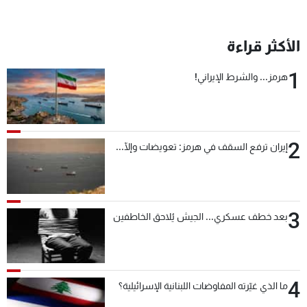
شاهد البرامج
الترددات
الأكثر قراءة
1
هرمز... والشرط الإيراني!
عن MTV
وظائف
الإنـتـاج
تواصل معنا
لاعلاناتكم
شروط الإسـتخدام
سياسة الخصوصية
2
إيران ترفع السقف في هرمز: تعويضات وإلّا...
3
بعد خطف عسكري... الجيش يُلاحق الخاطفين
4
ما الذي غيّرته المفاوضات اللبنانية الإسرائيلية؟