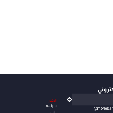
كتروني
الأخبار
سياسة
@mtvleba
ناس