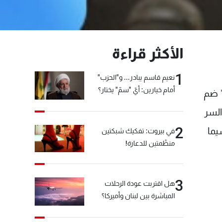
الأكثر قراءة
1
نعيم قاسم يبادر... و"الحزب"
أمام خيارين: أيّ "سمّ" يختار؟
" ضم
السر
2
يما
في بيروت: تفكيك شبكتين
منظّمتين للدعارة!
3
هل اقتربت عودة الرحلات
المباشرة بين لبنان وأميركا؟