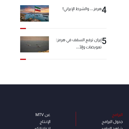
4
هرمز... والشرط الإيراني!
5
إيران ترفع السقف في هرمز:
تعويضات وإلّا...
البرامج
عن MTV
جدول البرامج
الإنـتـاج
شاهد البرامج
لاعلاناتكم