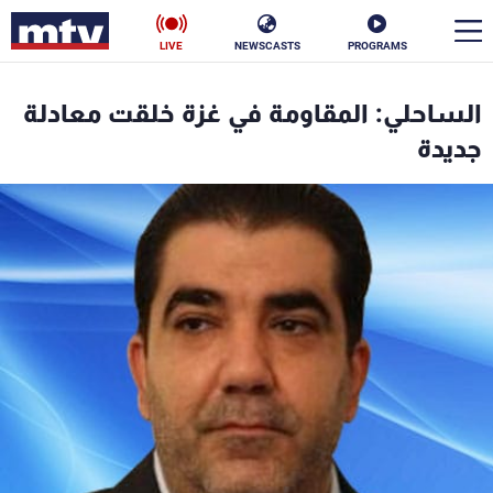
LIVE
NEWSCASTS
PROGRAMS
en
الساحلي: المقاومة في غزة خلقت معادلة
الأخبار
جديدة
سياسة
ناس
إقتصاد
فن
منوعات
رياضة
كأس العالم
البرامج
جدول البرامج