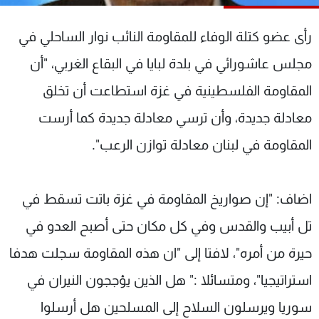
شاهد البرامج
الترددات
رأى عضو كتلة الوفاء للمقاومة النائب نوار الساحلي في
مجلس عاشورائي في بلدة لبايا في البقاع الغربي، "أن
عن MTV
وظائف
المقاومة الفلسطينية في غزة استطاعت أن تخلق
الإنـتـاج
تواصل معنا
لاعلاناتكم
شروط الإسـتخدام
معادلة جديدة، وأن ترسي معادلة جديدة كما أرست
سياسة الخصوصية
المقاومة في لبنان معادلة توازن الرعب".
اضاف: "إن صواريخ المقاومة في غزة باتت تسقط في
تل أبيب والقدس وفي كل مكان حتى أصبح العدو في
حيرة من أمره"، لافتا إلى "ان هذه المقاومة سجلت هدفا
استراتيجيا"، ومتسائلا :" هل الذين يؤججون النيران في
سوريا ويرسلون السلاح إلى المسلحين هل أرسلوا