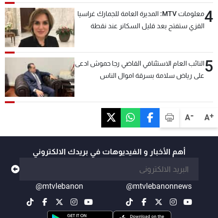
4
معلومات MTV: المديرة العامة للجمارك غراسيا
القزي ستفتح بعد قليل السكانر عند نقطة
المصنع لتسهيل عملية التصدير البري إلى
السعودية والدول العربية
5
النائب العام الاستئنافي القاضي رجا حموش ادعى
على رياض سلامة بسرقة اموال الناس
وتأسيس شركات وهمية بهدف شراء أسهم
مصرفية وتهريبها وتبييض اموال
-
+
A
A
أهم الأخبار و الفيديوهات في بريدك الالكتروني
@mtvlebanon
@mtvlebanonnews