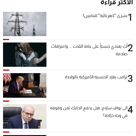
الأكثر قراءة
1
بشرى "كهربائية" للبنانيين!
2
أبٌ يعتدي جنسيّاً على بناته الثلاث… واعترافاتٌ
صادمة
3
ترامب يقيّد الجنسية الأميركية بالولادة
4
الى نواف سلام: هل يدفع الحايك ثمن وقوفه
في وجه خيّاط؟