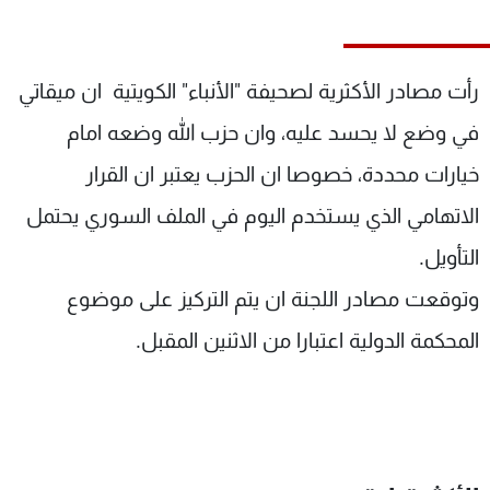
شاهد البرامج
الترددات
رأت مصادر الأكثرية لصحيفة "الأنباء" الكويتية ان ميقاتي
عن MTV
وظائف
في وضع لا يحسد عليه، وان حزب الله وضعه امام
الإنـتـاج
تواصل معنا
خيارات محددة، خصوصا ان الحزب يعتبر ان القرار
لاعلاناتكم
شروط الإسـتخدام
سياسة الخصوصية
الاتهامي الذي يستخدم اليوم في الملف السوري يحتمل
التأويل.
وتوقعت مصادر اللجنة ان يتم التركيز على موضوع
المحكمة الدولية اعتبارا من الاثنين المقبل.