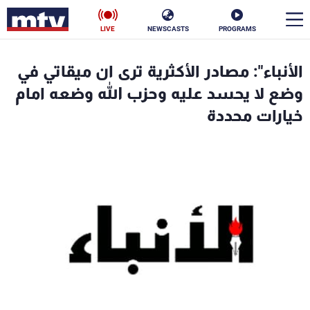
LIVE
NEWSCASTS
PROGRAMS
en
الأنباء": مصادر الأكثرية ترى ان ميقاتي في
الأخبار
وضع لا يحسد عليه وحزب الله وضعه امام
خيارات محددة
سياسة
ناس
إقتصاد
فن
منوعات
رياضة
كأس العالم
البرامج
جدول البرامج