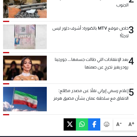
الجنوب
3
خاص موقع MTV بالصّورة: أشرف دبّور ليس
لاجئاً!
4
بعد الإنتقادات التي طالت جسمها... جورجينا
رودريغيز تخرج عن صمتها
5
إعلام رسمي إيراني نقلاً عن مصدر مطّلع:
الاتفاق مع سلطنة عمان بشأن مضيق هرمز
سيتأجل ما دامت أميركا تهدد إيران
-
+
A
A