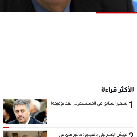
شاهد البرامج
الترددات
عن MTV
وظائف
الإنـتـاج
تواصل معنا
لاعلاناتكم
شروط الإسـتخدام
سياسة الخصوصية
الأكثر قراءة
1
السفير السابق في المستشفى... بعد توقيفه!
2
الجيش الإسرائيلي بالفيديو: تدمير نفق في