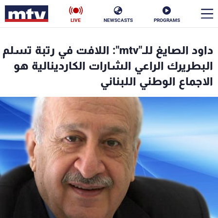
LIVE
NEWSCASTS
PROGRAMS
en
داود الصايغ للـ"mtv": اللافت في رتبة تسلم
الأخبار
البطريرك الراعي الشارات الكاردينالية هو
الاجماع الوطني اللبناني
سياسة
ناس
إقتصاد
فن
منوعات
رياضة
كأس العالم
البرامج
جدول البرامج