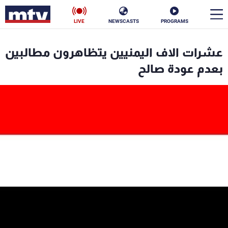
LIVE
NEWSCASTS
PROGRAMS
en
عشرات الاف اليمنيين يتظاهرون مطالبين
الأخبار
بعدم عودة صالح
سياسة
ناس
إقتصاد
فن
منوعات
رياضة
كأس العالم
البرامج
جدول البرامج