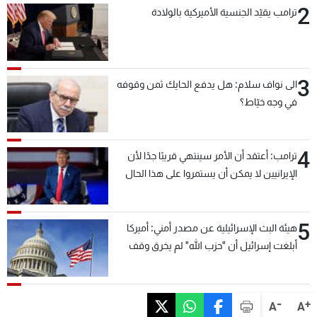
2
ترامب يقيّد الجنسية الأميركية بالولادة
3
الى نواف سلام: هل يدفع الحايك ثمن وقوفه
في وجه خيّاط؟
4
ترامب: أعتقد أن الأمر سينتهي قريبًا جدًا لأن
الإيرانيين لا يمكن أن يستمروا على هذا الحال
5
هيئة البث الإسرائيلية عن مصدر أمني: أميركا
أبلغت إسرائيل أن "حزب الله" لم يخرق وقف
إطلاق النار أمس في مجدل زون وطلبت منها
عدم التصعيد خشية أن يؤثر ذلك على مفاوضات
روما
-
+
A
A