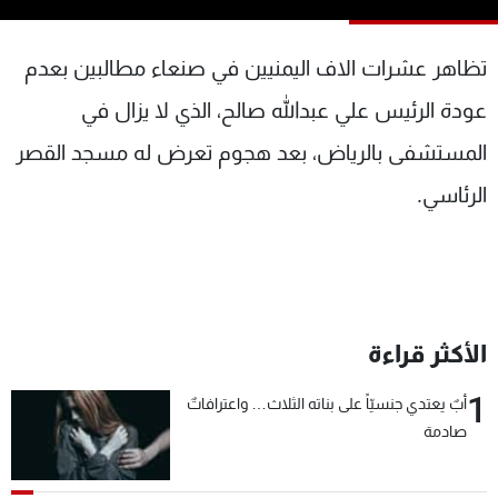
شاهد البرامج
الترددات
تظاهر عشرات الاف اليمنيين في صنعاء مطالبين بعدم
عودة الرئيس علي عبدالله صالح، الذي لا يزال في
عن MTV
وظائف
المستشفى بالرياض، بعد هجوم تعرض له مسجد القصر
الإنـتـاج
تواصل معنا
لاعلاناتكم
شروط الإسـتخدام
الرئاسي.
سياسة الخصوصية
الأكثر قراءة
1
أبٌ يعتدي جنسيّاً على بناته الثلاث… واعترافاتٌ
صادمة